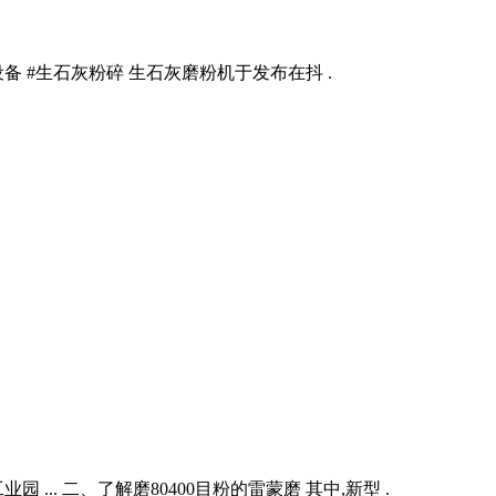
备 #生石灰粉碎 生石灰磨粉机于发布在抖 .
... 二、了解磨80400目粉的雷蒙磨 其中,新型 .