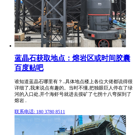
蓝晶石获取地点：熔岩区或时间胶囊
百度贴吧
谁知道蓝晶石哪里有？..具体地点楼上各位大佬都说得很
详细了,我来说点有趣的。当时不懂,把独眼巨人停在了绿
河的入口处,开个海虾号就进去摸矿了七拐十八弯探到了
熔岩 .
联系电话: 180 3780 8511