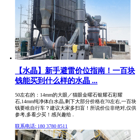
【水晶】新手避雷价位指南！一百块
钱能买到什么样的水晶 ...
50左右的：14mm的大眼／猫眼金曜石银耀石彩耀
石,14mm纯净体白水晶,剩下大部分价格在70左右,一百块
钱要啥自行车？建议大家多扫盲！所说价位非绝对,仅供
参考,多看少买！感兴趣给 .
联系电话: 180 3780 8511