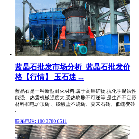
蓝晶石批发市场分析_蓝晶石批发价
格【行情】 玉石迷 ...
蓝晶石是一种新型耐火材料,属于高铝矿物,抗化学腐蚀性
能强、热震机械强度大,受热膨胀不可逆等,是生产不定形
材料和电炉顶砖 、磷酸盐不烧砖、莫来石砖、低蠕变砖
.
联系电话: 180 3780 8511