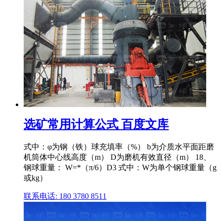
选矿常用计算公式 百度文库
式中：φ为钢（铁）球充填率（%） b为介质水平面距磨
机筒体中心线高度（m） D为磨机有效直径（m） 18、
钢球重量： W=*（π/6）D3 式中：W为单个钢球重量（g
或kg）
联系电话: 180 3780 8511