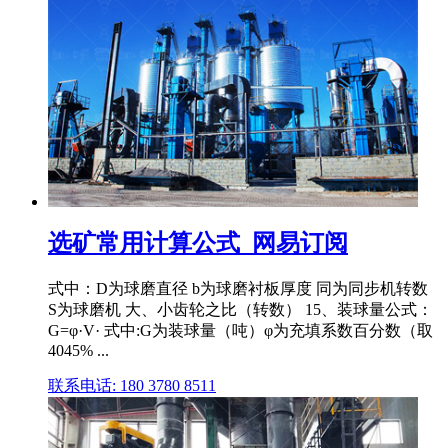
选矿常用计算公式_网易订阅
式中：D为球磨直径 b为球磨衬板厚度 同为同步机转数
S为球磨机 大、小齿轮之比（转数） 15、装球量公式：
G=φ·V· 式中:G为装球量（吨）φ为充填系数百分数（取
4045% ...
联系电话: 180 3780 8511