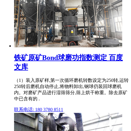
铁矿原矿Bond球磨功指数测定 百度
文库
（1）装入原矿样,第一次循环磨机转数设定为250转,运转
250转后磨机自动停止,将物料卸出,钢球仍装回球磨机
内。对磨矿产品进行湿筛筛分,筛上烘干称重。除去原矿
中已含有的 .
联系电话: 180 3780 8511