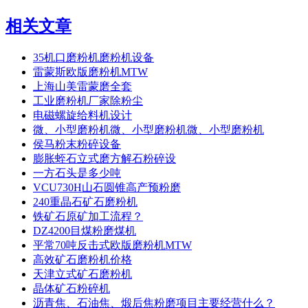
相关文章
35机口磨粉机磨粉机设备
雷蒙斯欧版磨粉机MTW
上海山美雷蒙磨全套
工业磨粉机厂家除粉尘
电磁螺旋给料机设计
微、小型磨粉机微、小型磨粉机微、小型磨粉机
侯马粉末粉碎设备
膨胀蛭石立式磨方解石粉碎设
一方石头是多少吨
VCU730H山石圆锥高产预粉磨
240重晶石矿石磨粉机
铁矿石原矿加工流程？
DZ4200目煤粉磨煤机
平常70吨反击式欧版磨粉机MTW
高效矿石磨粉机价格
天津立式矿石磨粉机
晶体矿石粉碎机
沥青焦、石油焦、煅后焦粉磨项目主要经营什么？