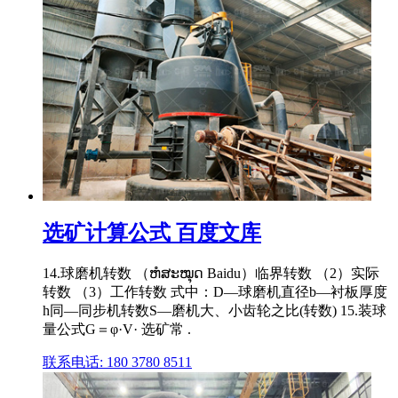
选矿计算公式 百度文库
14.球磨机转数 （ຫໍສະໝຸດ Baidu）临界转数 （2）实际
转数 （3）工作转数 式中：D—球磨机直径b—衬板厚度
h同—同步机转数S—磨机大、小齿轮之比(转数) 15.装球
量公式G＝φ·V· 选矿常 .
联系电话: 180 3780 8511