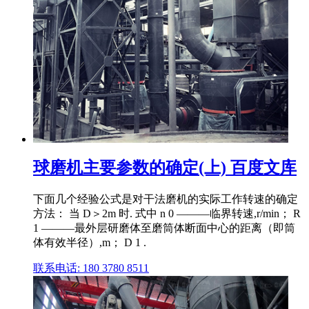
球磨机主要参数的确定(上) 百度文库
下面几个经验公式是对干法磨机的实际工作转速的确定
方法： 当 D＞2m 时. 式中 n 0 ———临界转速,r/min； R
1 ———最外层研磨体至磨筒体断面中心的距离（即筒
体有效半径）,m； D 1 .
联系电话: 180 3780 8511