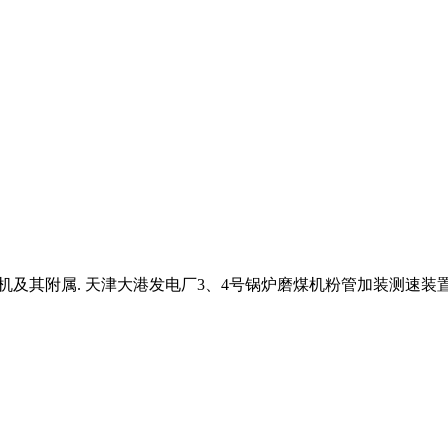
磨煤机及其附属. 天津大港发电厂3、4号锅炉磨煤机粉管加装测