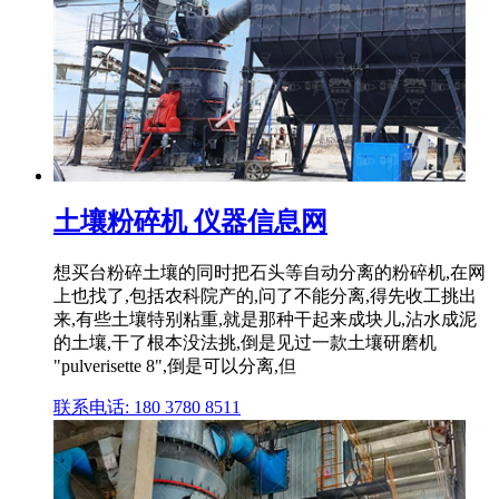
土壤粉碎机 仪器信息网
想买台粉碎土壤的同时把石头等自动分离的粉碎机,在网
上也找了,包括农科院产的,问了不能分离,得先收工挑出
来,有些土壤特别粘重,就是那种干起来成块儿,沾水成泥
的土壤,干了根本没法挑,倒是见过一款土壤研磨机
"pulverisette 8",倒是可以分离,但
联系电话: 180 3780 8511