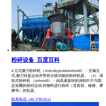
粉碎设备_百度百科
d.立式侧刀粉碎机（verticaltypesideknifemill）：主轴立
式,侧刀转盘运动并带有分级功能的粉碎机器。 （4） 涡
轮式粉碎机 （turbomill）：由高速旋转的涡轮叶片与固
定齿圈的相对运动,对物料进行粉碎（含剪切、碰撞、摩
擦等）的机器。
联系电话: 180 3780 8511