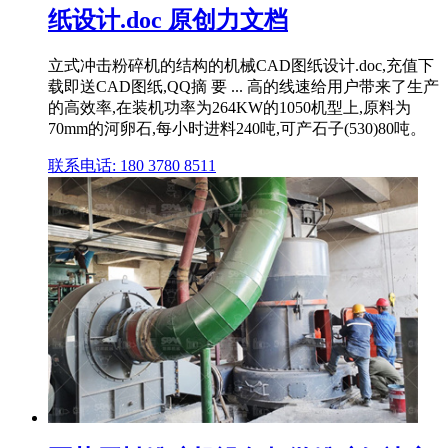
纸设计.doc 原创力文档
立式冲击粉碎机的结构的机械CAD图纸设计.doc,充值下
载即送CAD图纸,QQ摘 要 ... 高的线速给用户带来了生产
的高效率,在装机功率为264KW的1050机型上,原料为
70mm的河卵石,每小时进料240吨,可产石子(530)80吨。
联系电话: 180 3780 8511