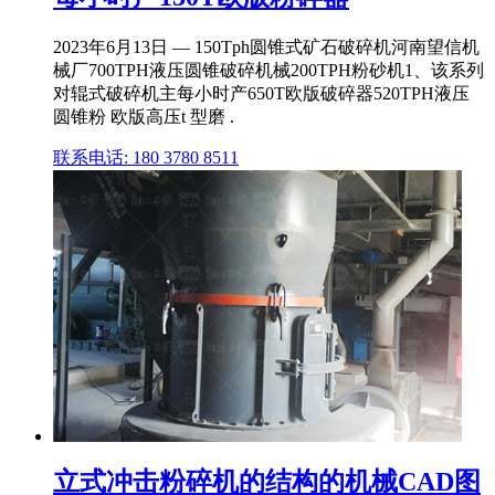
2023年6月13日 — 150Tph圆锥式矿石破碎机河南望信机
械厂700TPH液压圆锥破碎机械200TPH粉砂机1、该系列
对辊式破碎机主每小时产650T欧版破碎器520TPH液压
圆锥粉 欧版高压t 型磨 .
联系电话: 180 3780 8511
立式冲击粉碎机的结构的机械CAD图