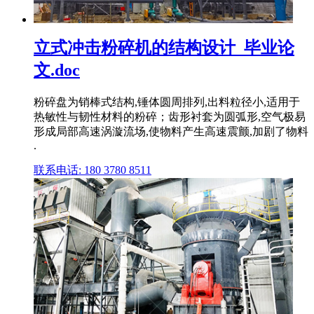
立式冲击粉碎机的结构设计_毕业论
文.doc
粉碎盘为销棒式结构,锤体圆周排列,出料粒径小,适用于
热敏性与韧性材料的粉碎；齿形衬套为圆弧形,空气极易
形成局部高速涡漩流场,使物料产生高速震颤,加剧了物料
.
联系电话: 180 3780 8511