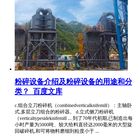
粉碎设备介绍及粉碎设备的用途和分
类？_百度文库
c.组合立刀粉碎机（combinedverticalknifemill）：主轴卧
式,多层立刀组合的粉碎器。 d.立式侧刀粉碎机
（verticaltypesideknifemill ... 到了70年代初期,已制造出每
小时产量为5000吨、较大给料直径达2000毫米的大型旋
回破碎机,和可将物料磨细到粒度小于 ...