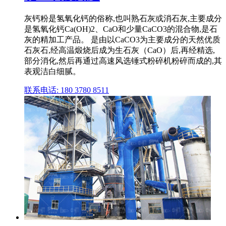
灰钙粉是氢氧化钙的俗称,也叫熟石灰或消石灰,主要成分
是氢氧化钙Ca(OH)2、CaO和少量CaCO3的混合物,是石
灰的精加工产品。 是由以CaCO3为主要成分的天然优质
石灰石,经高温煅烧后成为生石灰（CaO）后,再经精选,
部分消化,然后再通过高速风选锤式粉碎机粉碎而成的,其
表观洁白细腻。
联系电话: 180 3780 8511