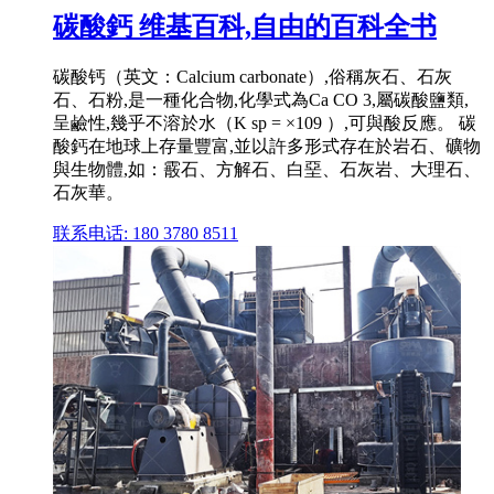
碳酸鈣 维基百科,自由的百科全书
碳酸钙（英文：Calcium carbonate）,俗稱灰石、石灰
石、石粉,是一種化合物,化學式為Ca CO 3,屬碳酸鹽類,
呈鹼性,幾乎不溶於水（K sp = ×109 ）,可與酸反應。 碳
酸鈣在地球上存量豐富,並以許多形式存在於岩石、礦物
與生物體,如：霰石、方解石、白堊、石灰岩、大理石、
石灰華。
联系电话: 180 3780 8511