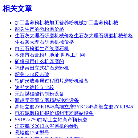
相关文章
加工营养粉机械加工营养粉机械加工营养粉机械
韶关生产的微粉磨价格
生石灰大理石研磨机械价格生石灰大理石研磨机械价格
生石灰大理石研磨机械价格
白云石粉磨生产线磨石机
本溪市石膏粉厂地址 世界工厂网
矿粉是用什么机器磨的
福建莆田立式矿石磨粉机
韶关1214反击破
铁矿形成金属过程图片磨粉机设备
速邦大德屹立比较
无烟煤碳酸钙制粉设备
新疆卖高细立磨精品砂粉设备
高细立磨2YK1845高细立磨2YK1845高细立磨2YK1845
电石泥磨粉机报价郑州市粉磨站设备
SS182×750白粘土立轴高产预粉磨
江苏鹏飞2613水泥磨机的参数
悬辊磨1250型号