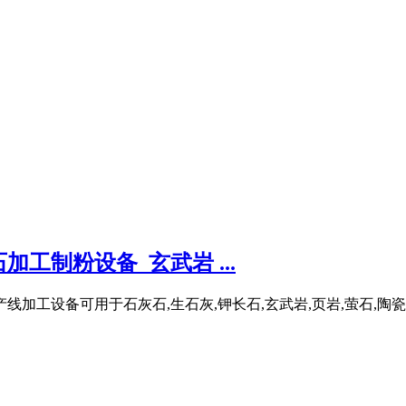
工制粉设备_玄武岩 ...
工设备可用于石灰石,生石灰,钾长石,玄武岩,页岩,萤石,陶瓷,铝矾