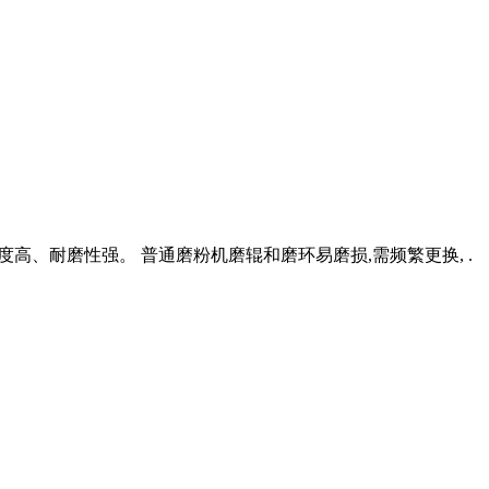
料,硬度高、耐磨性强。 普通磨粉机磨辊和磨环易磨损,需频繁更换, .