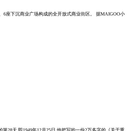
、6座下沉商业广场构成的全开放式商业街区。 据MAIGOO小
28天,即1949年12月25日,他把写的一份2万多字的《关于重