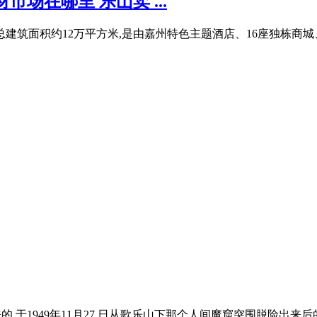
场在哪里 乐山卖 ...
总建筑面积约12万平方米,是由嘉州特色主题酒店、16座独栋商城
于1949年11月27 日从歌乐山下那个人间魔窟突围脱险出来后的第