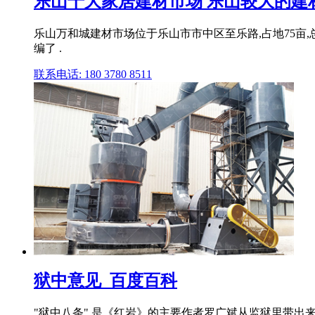
乐山十大家居建材市场 乐山较大的建材市
乐山万和城建材市场位于乐山市市中区至乐路,占地75亩,
编了 .
联系电话: 180 3780 8511
狱中意见_百度百科
"狱中八条",是《红岩》的主要作者罗广斌从监狱里带出来的,