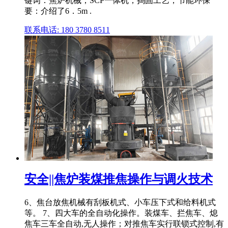
键词：焦炉机械；SCP一体机；捣固工艺；节能环保
要：介绍了6．5m .
联系电话: 180 3780 8511
安全||焦炉装煤推焦操作与调火技术
6、焦台放焦机械有刮板机式、小车压下式和给料机式
等。 7、四大车的全自动化操作。装煤车、拦焦车、熄
焦车三车全自动,无人操作；对推焦车实行联锁式控制,有