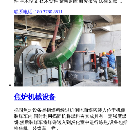
件 学术论文 技术资料 金融财经 研究报告 法律文献 ...
联系电话: 180 3780 8511
焦炉机械设备
捣固焦炉设备是指煤料经过机侧地面煤塔装入位于机侧
装煤车内,同时利用捣固机将煤料夯实成具有一定强度煤
饼,然后装煤车将煤饼送入到炭化室中进行炼焦,设备包括
推焦机、装煤车、拦 .