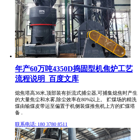
年产60万吨4350D捣固型机焦炉工艺
流程说明_百度文库
熄焦塔高36米,顶部装有折流式捕尘器,可捕集熄焦时产生
的大量焦尘和水雾,除尘效率在80%以上。 贮煤场的精洗
煤由输煤皮带运至偏置于机侧装煤推焦机上方的贮煤塔
备 .
联系电话: 180 3780 8511