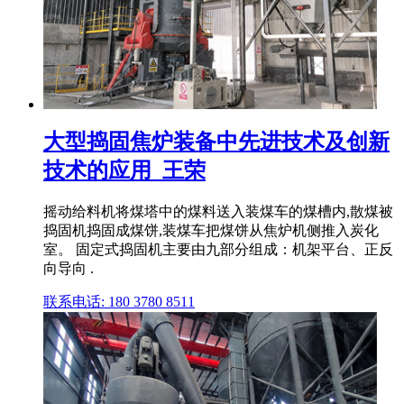
大型捣固焦炉装备中先进技术及创新
技术的应用_王荣
摇动给料机将煤塔中的煤料送入装煤车的煤槽内,散煤被
捣固机捣固成煤饼,装煤车把煤饼从焦炉机侧推入炭化
室。 固定式捣固机主要由九部分组成：机架平台、正反
向导向 .
联系电话: 180 3780 8511