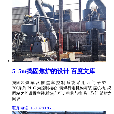
5_5m捣固焦炉的设计 百度文库
捣固装 煤 车 及 推 焦 车 控 制 系 统 采 用 西 门 子 S7
300系列 PL C 为控制核心 .装煤行走机构与装 煤机构, 捣
固站之间设置联锁,推焦车行走机构与推 焦,, 取门 清框之
间设 .
联系电话: 180 3780 8511