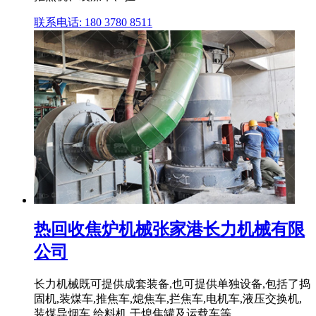
联系电话: 180 3780 8511
热回收焦炉机械张家港长力机械有限
公司
长力机械既可提供成套装备,也可提供单独设备,包括了捣
固机,装煤车,推焦车,熄焦车,拦焦车,电机车,液压交换机,
装煤导烟车,给料机,干熄焦罐及运载车等。