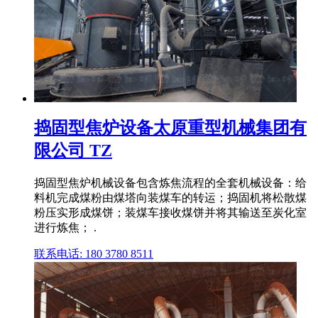
捣固型焦炉设备太原重型机械集团有
限公司 TZ
捣固型焦炉机械设备包含炼焦流程的全套机械设备：给
料机完成煤粉由煤塔向装煤车的转运；捣固机将松散煤
粉压实形成煤饼；装煤车接收煤饼并将其输送至炭化室
进行炼焦； .
联系电话: 180 3780 8511