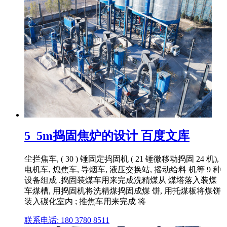
5_5m捣固焦炉的设计 百度文库
尘拦焦车, ( 30 ) 锤固定捣固机 ( 21 锤微移动捣固 24 机),
电机车, 熄焦车, 导烟车, 液压交换站, 摇动给料 机等 9 种
设备组成 .捣固装煤车用来完成洗精煤从 煤塔落入装煤
车煤槽, 用捣固机将洗精煤捣固成煤 饼, 用托煤板将煤饼
装入碳化室内 ; 推焦车用来完成 将
联系电话: 180 3780 8511