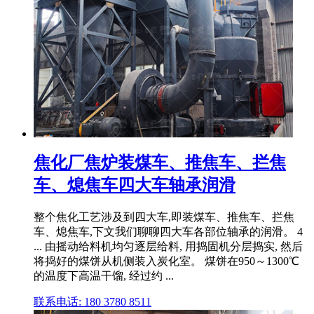
焦化厂焦炉装煤车、推焦车、拦焦
车、熄焦车四大车轴承润滑
整个焦化工艺涉及到四大车,即装煤车、推焦车、拦焦
车、熄焦车,下文我们聊聊四大车各部位轴承的润滑。 4
... 由摇动给料机均匀逐层给料, 用捣固机分层捣实, 然后
将捣好的煤饼从机侧装入炭化室。 煤饼在950～1300℃
的温度下高温干馏, 经过约 ...
联系电话: 180 3780 8511