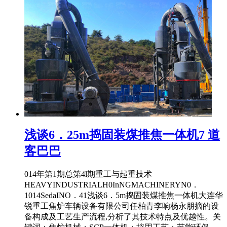
浅谈6．25m捣固装煤推焦一体机7 道
客巴巴
014年第1期总第4l期重工与起重技术
HEAVYINDUSTRIALH0InNGMACHINERYN0．
1014SedaINO．41浅谈6．5m捣固装煤推焦一体机大连华
锐重工焦炉车辆设备有限公司任柏青李响杨永朋摘的设
备构成及工艺生产流程,分析了其技术特点及优越性。关