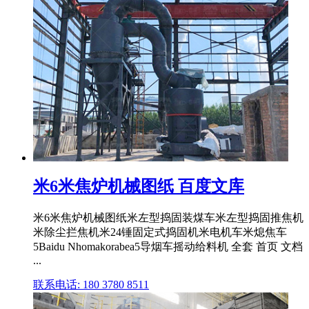
米6米焦炉机械图纸 百度文库
米6米焦炉机械图纸米左型捣固装煤车米左型捣固推焦机
米除尘拦焦机米24锤固定式捣固机米电机车米熄焦车
5Baidu Nhomakorabea5导烟车摇动给料机 全套 首页 文档
...
联系电话: 180 3780 8511