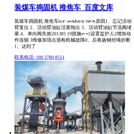
装煤车捣固机 推焦车_百度文库
装煤车捣固机 推焦车ቤተ መጻሕፍቲ ባይዱ原因1、忘记活动
臂复位 2、活动臂油缸活塞拖出 3、活动臂油缸节流阀堵
塞 4、单向阀失效201385 19措施•• •1设置监护人2增加动
作连锁 3维修加强点巡检机械故障d、后卷扬钢丝绳折断
1、达到了
联系电话: 180 3780 8511