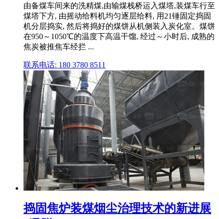
由备煤车间来的洗精煤,由输煤栈桥运入煤塔,装煤车行至
煤塔下方, 由摇动给料机均匀逐层给料, 用21锤固定捣固
机分层捣实, 然后将捣好的煤饼从机侧装入炭化室。煤饼
在950～1050℃的温度下高温干馏, 经过～小时后, 成熟的
焦炭被推焦车经拦 ...
联系电话: 180 3780 8511
捣固焦炉装煤烟尘治理技术的新进展