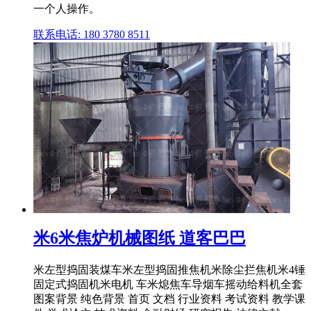
一个人操作。
联系电话: 180 3780 8511
米6米焦炉机械图纸 道客巴巴
米左型捣固装煤车米左型捣固推焦机米除尘拦焦机米4锤
固定式捣固机米电机 车米熄焦车导烟车摇动给料机全套
图案背景 纯色背景 首页 文档 行业资料 考试资料 教学课