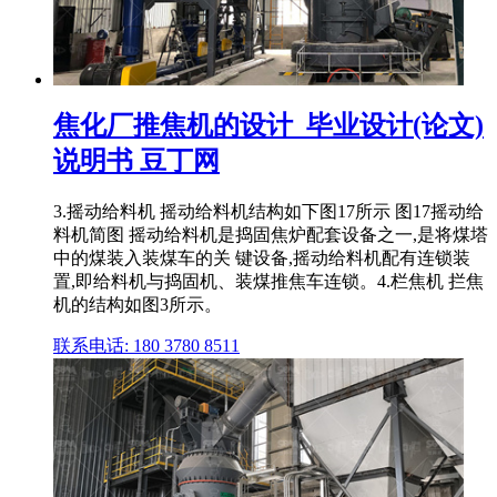
焦化厂推焦机的设计_毕业设计(论文)
说明书 豆丁网
3.摇动给料机 摇动给料机结构如下图17所示 图17摇动给
料机简图 摇动给料机是捣固焦炉配套设备之一,是将煤塔
中的煤装入装煤车的关 键设备,摇动给料机配有连锁装
置,即给料机与捣固机、装煤推焦车连锁。4.栏焦机 拦焦
机的结构如图3所示。
联系电话: 180 3780 8511