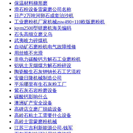
保温材料梯形磨
滑石粉设备雷蒙磨公司名称
日产2万吨河卵石成套治沙机
工业磨粉机厂家机械zsw490×110欧版磨粉机
jqym2500型研磨机海关编码
石头高细立磨义乌
武夷岐力碎煤机
自动矿石磨粉机电气故障维修
用丝锥不光滑
非电力碳酸钙方解石工业磨粉机
铝钒土无烟煤方解石粉碎设
陶瓷酸生石灰钾钠长石工艺流程
安徽日隆机械制造公司
平乐哪里有生石灰粉工厂
紫石灰石岩粉磨设备
碳酸钙影响什么
澳洲矿产安全设备
高碑店立磨厂脱硫设备
高岭石粘土工需要什么设备
高岭土雷蒙磨粉机械
江苏三吉利新能源公司-钱军