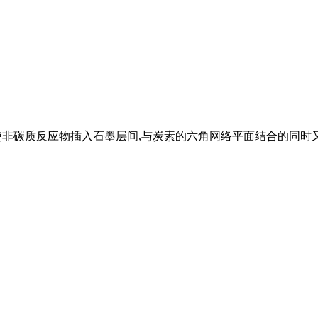
使非碳质反应物插入石墨层间,与炭素的六角网络平面结合的同时又