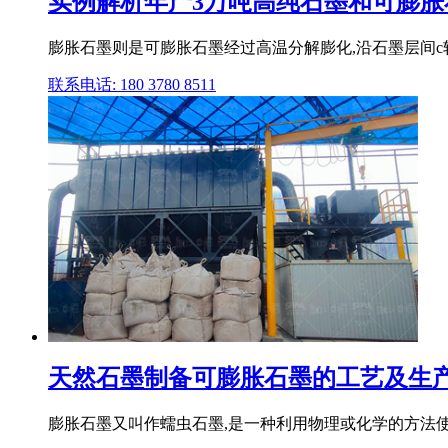
实例解析年产3万吨高纯石墨和可膨胀石墨
膨胀石墨则是可膨胀石墨经过高温分解膨化,沿石墨层间c
联系电话: 180 3780 8511
天然石墨制备可膨胀石墨的工艺及生产
膨胀石墨又叫作蠕虫石墨,是一种利用物理或化学的方法