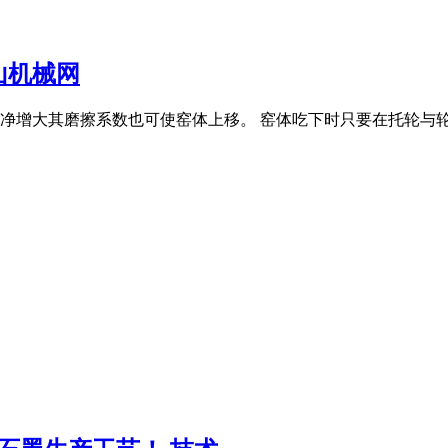
山机械网
净增大其磨擦系数也可使窑体上移。 窑体吃下时只要在托轮与