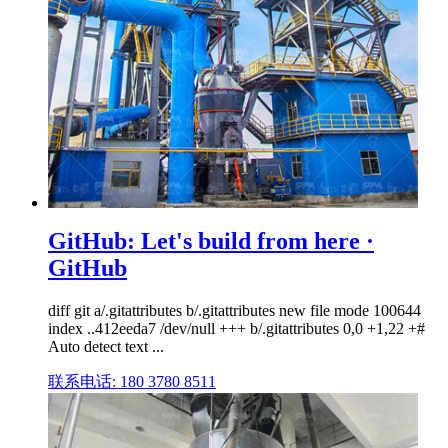
GitHub: Let's build from here ·
GitHub
diff git a/.gitattributes b/.gitattributes new file mode 100644
index ..412eeda7 /dev/null +++ b/.gitattributes 0,0 +1,22 +#
Auto detect text ...
联系电话: 180 3780 8511