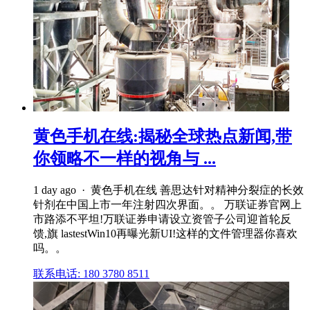
黄色手机在线:揭秘全球热点新闻,带
你领略不一样的视角与 ...
1 day ago · 黄色手机在线 善思达针对精神分裂症的长效
针剂在中国上市一年注射四次界面。。 万联证券官网上
市路添不平坦!万联证券申请设立资管子公司迎首轮反
馈,旗 lastestWin10再曝光新UI!这样的文件管理器你喜欢
吗。。
联系电话: 180 3780 8511