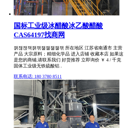
国标工业级冰醋酸冰乙酸醋酸
CAS64197找商网
잵잲잱잭잵잮잴잴잴잴잮 所在地区 江苏省南通市 主营
产品 大宗原料；精细化学品 进入店铺 收藏本店 如果这
是您的商铺,请联系我们 好货推荐 立即询价 ￥ 4 / 千克
固体工业级无铁硫酸铝 .
联系电话: 180 3780 8511