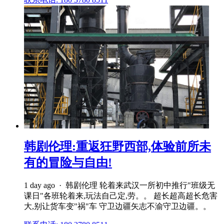
韩剧伦理:重返狂野西部,体验前所未
有的冒险与自由!
1 day ago · 韩剧伦理 轮着来武汉一所初中推行"班级无
课日"各班轮着来,玩法自己定,劳。。 超长超高超长危害
大,别让货车变"祸"车 守卫边疆矢志不渝守卫边疆。。