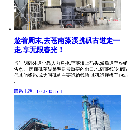
趁着周末,去苍南藻溪挑矾古道走一
走,享无限春光！
当时明矾外运全靠人力肩挑,至藻溪上码头,然后运至各销
售点。 因而矾藻线是明矾最重要的出口地,矾藻线逐渐取
代其他线路,成为明矾的主要运输线路,其矾运规模至1953
.
联系电话: 180 3780 8511