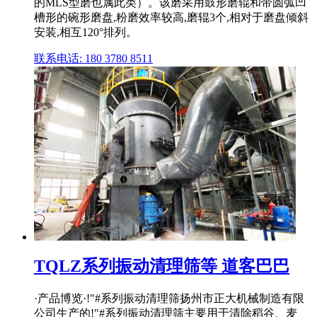
的MLS型磨也属此类）。该磨采用鼓形磨辊和带圆弧凹
槽形的碗形磨盘,粉磨效率较高,磨辊3个,相对于磨盘倾斜
安装,相互120°排列。
联系电话: 180 3780 8511
TQLZ系列振动清理筛等 道客巴巴
·产品博览·!"#系列振动清理筛扬州市正大机械制造有限
公司生产的!"#系列振动清理筛主要用于清除稻谷、麦