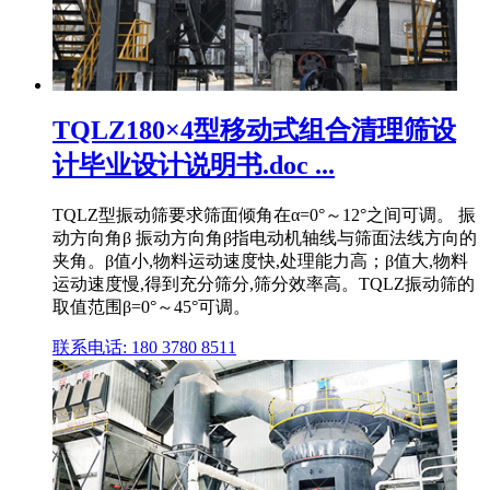
TQLZ180×4型移动式组合清理筛设
计毕业设计说明书.doc ...
TQLZ型振动筛要求筛面倾角在α=0°～12°之间可调。 振
动方向角β 振动方向角β指电动机轴线与筛面法线方向的
夹角。β值小,物料运动速度快,处理能力高；β值大,物料
运动速度慢,得到充分筛分,筛分效率高。TQLZ振动筛的
取值范围β=0°～45°可调。
联系电话: 180 3780 8511