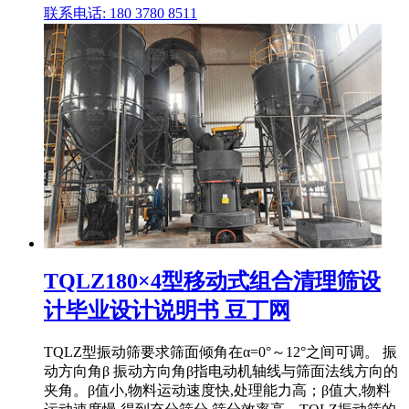
联系电话: 180 3780 8511
TQLZ180×4型移动式组合清理筛设
计毕业设计说明书 豆丁网
TQLZ型振动筛要求筛面倾角在α=0°～12°之间可调。 振
动方向角β 振动方向角β指电动机轴线与筛面法线方向的
夹角。β值小,物料运动速度快,处理能力高；β值大,物料