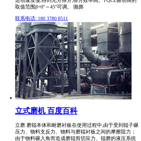
运动速度慢,得到充分筛分,筛分效率高。TQLZ振动筛的
取值范围β=0°～45°可调。 抛掷
联系电话: 180 3780 8511
立式磨机 百度百科
立磨 磨辊本体和耐磨衬板在使用过程中,由于受到辊子碾
压力、物料支反力、物料与磨辊衬板之间的摩擦阻力；
由于物料碾入角而造成磨辊剪切应力、辊磨的液压系统