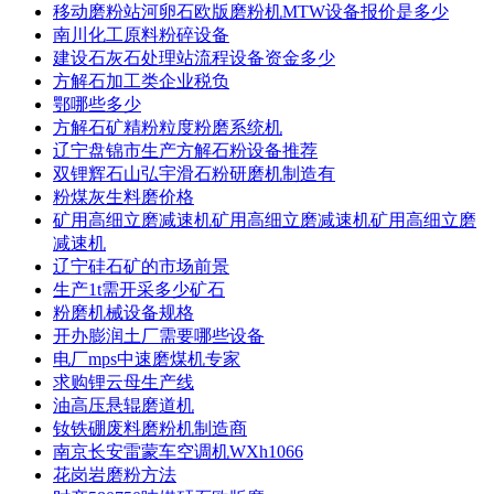
移动磨粉站河卵石欧版磨粉机MTW设备报价是多少
南川化工原料粉碎设备
建设石灰石处理站流程设备资金多少
方解石加工类企业税负
鄂哪些多少
方解石矿精粉粒度粉磨系统机
辽宁盘锦市生产方解石粉设备推荐
双锂辉石山弘宇滑石粉研磨机制造有
粉煤灰生料磨价格
矿用高细立磨减速机矿用高细立磨减速机矿用高细立磨
减速机
辽宁硅石矿的市场前景
生产1t需开采多少矿石
粉磨机械设备规格
开办膨润土厂需要哪些设备
电厂mps中速磨煤机专家
求购锂云母生产线
油高压悬辊磨道机
钕铁硼废料磨粉机制造商
南京长安雷蒙车空调机WXh1066
花岗岩磨粉方法