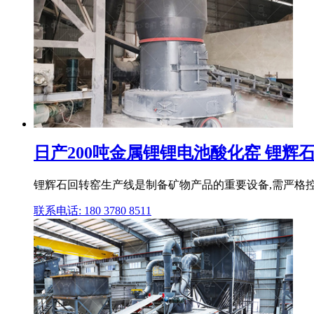
日产200吨金属锂锂电池酸化窑 锂辉
锂辉石回转窑生产线是制备矿物产品的重要设备,需严格
联系电话: 180 3780 8511