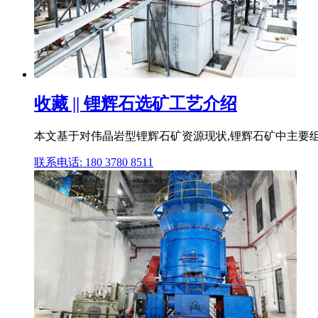
收藏 || 锂辉石选矿工艺介绍
本文基于对伟晶岩型锂辉石矿资源现状,锂辉石矿中主要组
联系电话: 180 3780 8511