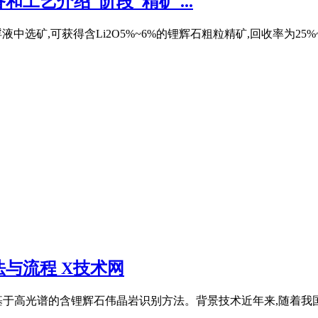
工艺介绍_阶段_精矿 ...
液中选矿,可获得含Li2O5%~6%的锂辉石粗粒精矿,回收率为25%
与流程 X技术网
于高光谱的含锂辉石伟晶岩识别方法。背景技术近年来,随着我国