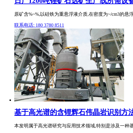
日产1200吨锂矿石选矿生产线所需设备和
原矿含%~%,以硅铁为重悬浮液介质,在密度为~/cm3的悬浮
联系电话: 180 3780 8511
基于高光谱的含锂辉石伟晶岩识别方法
本发明属于高光谱研究与应用技术领域,特别是涉及一种基