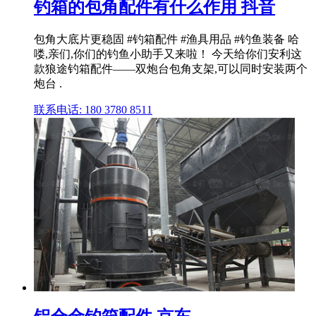
钓箱的包角配件有什么作用 抖音
包角大底片更稳固 #钓箱配件 #渔具用品 #钓鱼装备 哈
喽,亲们,你们的钓鱼小助手又来啦！ 今天给你们安利这
款狼途钓箱配件——双炮台包角支架,可以同时安装两个
炮台 .
联系电话: 180 3780 8511