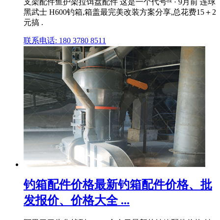
支架配件鱼护架拉饵盘配件 这是一个代号ᵒᵏ · 9月前 连球
黑武士 H600钓箱,箱盖最完美改装方案分享,总花费15＋2
元搞 .
联系电话: 180 3780 8511
钓箱配件价格最新钓箱配件价格、批
发报价、价格大全 ...