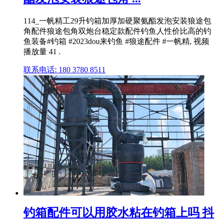
114_一帆精工29升钓箱加厚加硬聚氨酯发泡安装狼途包
角配件狼途包角双炮台稳定款配件钓鱼人性价比高的钓
鱼装备#钓箱 #2023dou来钓鱼 #狼途配件 #一帆精, 视频
播放量 41 .
联系电话: 180 3780 8511
钓箱配件可以用胶水粘在钓箱上吗 抖