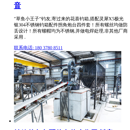
音
"草鱼小王子"钓友,寄过来的花喜钓箱,搭配灵犀X5极光
银304不锈钢钓箱配件拐角炮台四件套！所有螺丝均做防
丢设计！所有螺帽均为不锈钢,并做电焊处理,非其他厂商
采用 .
联系电话: 180 3780 8511