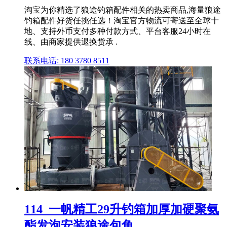
淘宝为你精选了狼途钓箱配件相关的热卖商品,海量狼途
钓箱配件好货任挑任选！淘宝官方物流可寄送至全球十
地、支持外币支付多种付款方式、平台客服24小时在
线、由商家提供退换货承 .
联系电话: 180 3780 8511
114_一帆精工29升钓箱加厚加硬聚氨
酯发泡安装狼途包角 ...