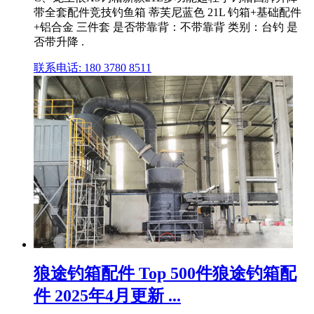
带全套配件竞技钓鱼箱 蒂芙尼蓝色 21L 钓箱+基础配件
+铝合金 三件套 是否带靠背：不带靠背 类别：台钓 是
否带升降 .
联系电话: 180 3780 8511
狼途钓箱配件 Top 500件狼途钓箱配
件 2025年4月更新 ...