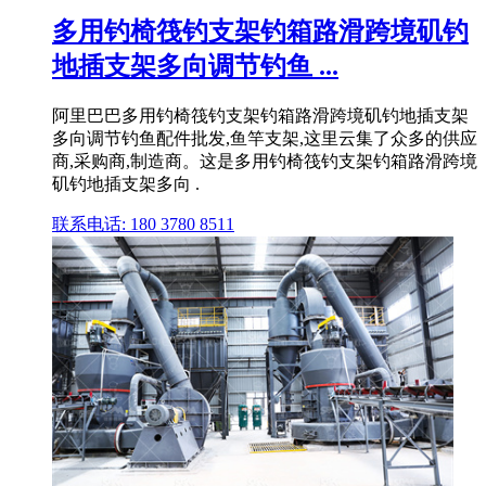
多用钓椅筏钓支架钓箱路滑跨境矶钓
地插支架多向调节钓鱼 ...
阿里巴巴多用钓椅筏钓支架钓箱路滑跨境矶钓地插支架
多向调节钓鱼配件批发,鱼竿支架,这里云集了众多的供应
商,采购商,制造商。这是多用钓椅筏钓支架钓箱路滑跨境
矶钓地插支架多向 .
联系电话: 180 3780 8511