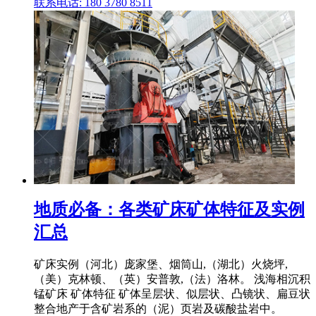
联系电话: 180 3780 8511
地质必备：各类矿床矿体特征及实例
汇总
矿床实例（河北）庞家堡、烟筒山,（湖北）火烧坪,
（美）克林顿、（英）安普敦,（法）洛林。 浅海相沉积
锰矿床 矿体特征 矿体呈层状、似层状、凸镜状、扁豆状
整合地产于含矿岩系的（泥）页岩及碳酸盐岩中。