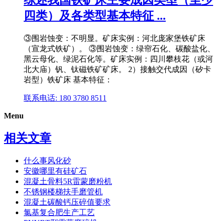
四类）及各类型基本特征 ...
③围岩蚀变：不明显。矿床实例：河北庞家堡铁矿床
（宣龙式铁矿）。 ③围岩蚀变：绿帘石化、碳酸盐化、
黑云母化、绿泥石化等。矿床实例：四川攀枝花（或河
北大庙）钒、钛磁铁矿矿床。 2）接触交代成因（矽卡
岩型）铁矿床 基本特征：
联系电话: 180 3780 8511
Menu
相关文章
什么事风化砂
安徽哪里有硅矿石
混凝土骨料5R雷蒙磨粉机
不锈钢楼梯扶手磨管机
混凝土碳酸钙压碎值要求
氯基复合肥生产工艺