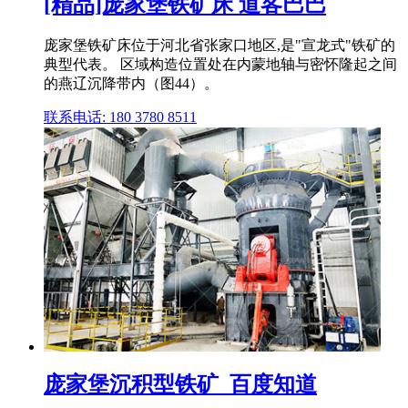
[精品]庞家堡铁矿床 道客巴巴
庞家堡铁矿床位于河北省张家口地区,是"宣龙式"铁矿的
典型代表。 区域构造位置处在内蒙地轴与密怀隆起之间
的燕辽沉降带内（图44）。
联系电话: 180 3780 8511
庞家堡沉积型铁矿_百度知道