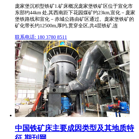
庞家堡沉积型铁矿1.矿床概况庞家堡铁矿区位于宣化市
东部约44km 处,其西南距下花园煤矿约23km,宣化－庞家
堡铁路线和宣化－赤城公路由矿区通过。庞家堡铁矿的
矿化带长约12500m,厚约,贯穿全区,共4层铁矿,连
联系电话: 180 3780 8511
中国铁矿床主要成因类型及其地质特
征 期刊网