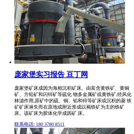
庞家堡实习报告 豆丁网
庞家堡矿床成因为海相沉积矿床。由富含黄铁矿、黄铜
矿、方铅矿和闪锌矿等硫化 物多金属矿或黄铁矿,经风化
林滤作用,原矿中的硫、铜、铅和锌等矿床或沉积的菱 铁
矿矿床淋失而在原地或附近形成以褐铁矿为主的铁矿
床。该矿床为胶体化学成因矿 床。
联系电话: 180 3780 8511