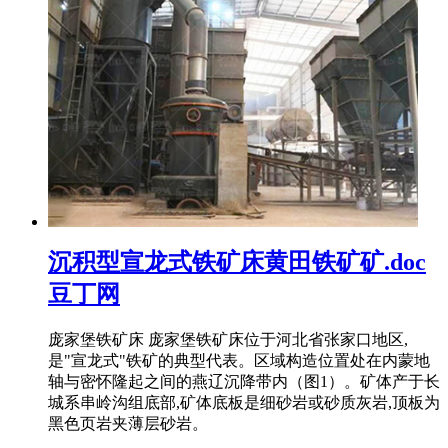
沉积型宣龙式铁矿床黄田铁矿矿.doc
豆丁网
庞家堡铁矿床 庞家堡铁矿床位于河北省张家口地区,
是"宣龙式"铁矿的典型代表。区域构造位置处在内蒙地
轴与密怀隆起之间的燕辽沉降带内（图1）。矿体产于长
城系串岭沟组底部,矿体底板是细砂岩或砂质灰岩,顶板为
黑色页岩夹薄层砂岩。