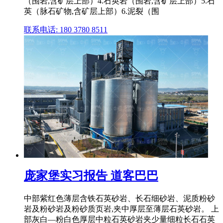
（围岩,含矿层上部）4.石英岩（围岩,含矿层上部）5.石
英（脉石矿物,含矿层上部）6.泥裂（围
联系电话: 180 3780 8511
庞家堡实习报告 道客巴巴
中部紫红色薄层含铁石英砂岩、长石细砂岩、泥质粉砂
岩及粉砂岩及粉砂质页岩,夹中厚层至薄层石英砂岩。 上
部灰白—粉白色厚层中粒石英砂岩夹少量细粒长石石英