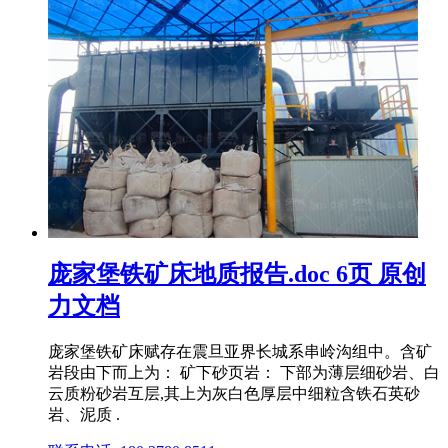
庞家堡铁矿床地质报告.doc 6页 原创
力文档
庞家堡铁矿床赋存在震旦亚界长城系串岭沟组中。含矿
岩段由下而上为： 矿下砂页岩： 下部为薄层细砂岩、白
云质粉砂岩互层,其上为灰白色厚层中细粒含铁石英砂
岩、泥质 .