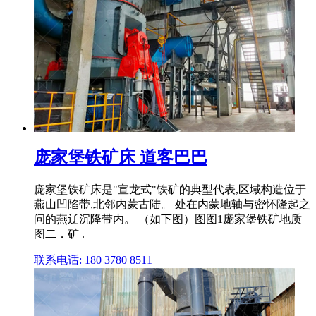
庞家堡铁矿床 道客巴巴
庞家堡铁矿床是"宣龙式"铁矿的典型代表,区域构造位于
燕山凹陷带,北邻内蒙古陆。 处在内蒙地轴与密怀隆起之
问的燕辽沉降带内。 （如下图）图图1庞家堡铁矿地质
图二．矿 .
联系电话: 180 3780 8511