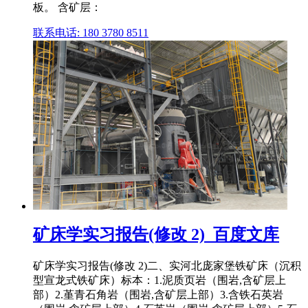
板。 含矿层：
联系电话: 180 3780 8511
矿床学实习报告(修改 2)_百度文库
矿床学实习报告(修改 2)二、实河北庞家堡铁矿床（沉积
型宣龙式铁矿床）标本：1.泥质页岩（围岩,含矿层上
部）2.堇青石角岩（围岩,含矿层上部）3.含铁石英岩