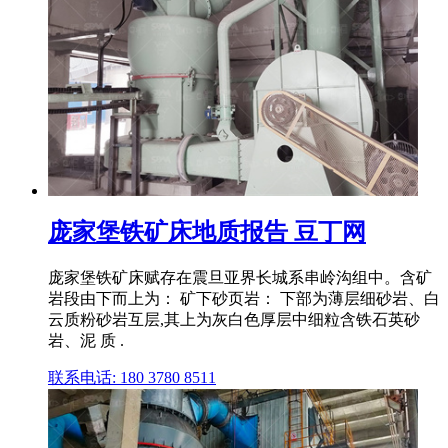
庞家堡铁矿床地质报告 豆丁网
庞家堡铁矿床赋存在震旦亚界长城系串岭沟组中。含矿
岩段由下而上为： 矿下砂页岩： 下部为薄层细砂岩、白
云质粉砂岩互层,其上为灰白色厚层中细粒含铁石英砂
岩、泥 质 .
联系电话: 180 3780 8511