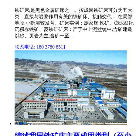
铁矿床,是黑色金属矿床之一。按成因铁矿床可分为五大
类：直接与岩浆作用有关的铁矿床、接触交代 ... 在局部
地段,小断层较发育。矿床实例：庞家堡 铁矿。②泥盆纪
沉积赤铁矿、菱铁矿矿床：产于中上泥盆统中,含矿建造
以砂、页岩为主,含矿一至 ...
联系电话: 180 3780 8511
综述我国铁矿床主要成因类型（至少