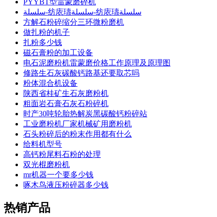
PYYBT型雷蒙磨碎机
سلسلة-纺庡瓙سلسلة-纺庡瓙سلسلة
方解石粉碎缩分三环微粉磨机
做扎粉的机子
扎粉多少钱
磁石膏粉的加工设备
电石泥磨粉机雷蒙磨价格工作原理及原理图
修路生石灰碳酸钙路基还要取芯吗
粉体混合机设备
陕西省桂矿生石灰磨粉机
粗面岩石膏石灰石粉碎机
时产30吨轮胎热解炭黑碳酸钙粉碎站
工业磨粉机厂家机械矿用磨粉机
石头粉碎后的粉末作用都有什么
给料机型号
高钙粉尾料石粉的处理
双光棍磨粉机
mr机器一个要多少钱
啄木鸟液压粉碎器多少钱
热销产品