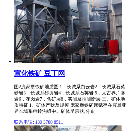
宣化铁矿 豆丁网
图2庞家堡铁矿地质图 1．长城系白云岩2．长城系石英
砂岩3．长城系砂页岩4．长城系石英岩 5．太古界片麻
岩6．花岗岩7．含矿层8．实测及推测断层 三、矿体地
质特征 1、矿体产状及规模 庞家堡铁矿床赋存在震旦亚
界长城系串岭沟组中。矿体呈层状,分布
联系电话: 180 3780 8511