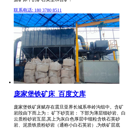
联系电话: 180 3780 8511
庞家堡铁矿床_百度文库
庞家堡铁矿床赋存在震旦亚界长城系串岭沟组中。含矿
岩段由下而上为： 矿下砂页岩： 下部为薄层细砂岩、白
云质粉砂岩互层,其上为灰白色厚层中细粒含铁石英砂
岩、泥质铁质粉砂岩（通称小白石英岩）,为铁矿层底