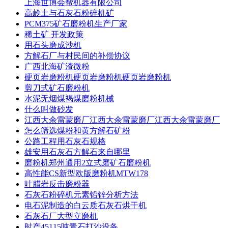
上海世博会帮机器有限公司
高岭土与石灰石粉碎机矿
PCM375矿石磨粉机生产厂家
稀土矿 开发政策
用石头磨成沙机
方解石厂与村民间的补偿协议
广西北海矿渣微粉
硬页岩磨粉机硬页岩磨粉机硬页岩磨粉机
剪刀式矿石磨粉机
水泥无烟煤褐煤磨粉机械
什么叫做砂发
江西大余雷蒙磨厂江西大余雷蒙磨厂江西大余雷蒙磨厂
怎么筛选煤粉和黄方解石矿粉
公路工程用石灰石规格
雄安用石灰石方解石来自哪里
磨粉机郑州通用2立式磨矿石磨粉机
高性能CS新型欧版磨粉机MTW178
叶腊岩反击磨粉器
石灰石粉碎机元素铅锌分析方法
电石泥制造的白云质石灰石烘干机
石灰石厂大型立磨机
时产45115吨青石打沙设备