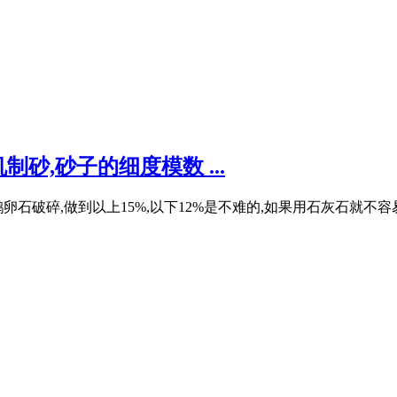
砂,砂子的细度模数 ...
石破碎,做到以上15%,以下12%是不难的,如果用石灰石就不容