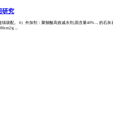
用研究
m,连续级配。 6）外加剂：聚羧酸高效减水剂,固含量40% ...
/g ...