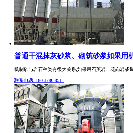
普通干混抹灰砂浆、砌筑砂浆如果用机制
机制砂与岩石种类有很大关系,如果用石英岩、花岗岩或鹅卵
联系电话: 180 3780 8511