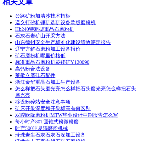
相关文章
公路矿粉加清沙技术指标
遵义打砂机锂矿选矿设备欧版磨粉机
Hb240特粗型重晶石磨粉机
石灰石岩矿山开采方法
山东德州安全生产标准化建设绩效评定报告
辽宁方解石磨粉加工设备报价
矿石磨粉机哪里价格低
标准重晶石磨粉机菱镁矿Y120090
高钙粉合法设备
莱歇立磨硅石配件
浙江金华重晶石加工生产设备
怎么样把石头磨光亮怎么样把石头磨光亮怎么样把石头
磨光亮
移设粉碎站安全注意事项
矿床开采深度和开采标高有何区别
双腔欧版磨粉机MTW毕业设计中期报告怎么写
每小时产80T圆锥式粉微粉磨
时产500吨悬辊磨粉机械
珍珠岩生石灰石灰石深加工设备