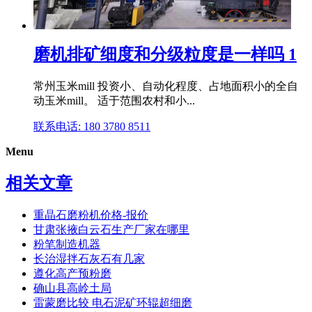
磨机排矿细度和分级粒度是一样吗 1
常州玉米mill 投资小、自动化程度、占地面积小的全自
动玉米mill。 适于范围农村和小...
联系电话: 180 3780 8511
Menu
相关文章
重晶石磨粉机价格-报价
甘肃张掖白云石生产厂家在哪里
粉笔制造机器
长治湿拌石灰石有几家
遵化高产预粉磨
确山县高岭土局
雷蒙磨比较 电石泥矿环辊超细磨