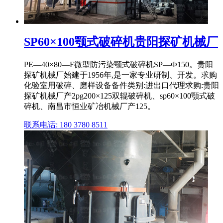
SP60×100颚式破碎机贵阳探矿机械厂
PE—40×80—F微型防污染颚式破碎机SP―Ф150。贵阳
探矿机械厂始建于1956年,是一家专业研制、开发。求购
化验室用破碎、磨样设备备件类别:进出口代理求购:贵阳
探矿机械厂产2pg200×125双辊破碎机、sp60×100颚式破
碎机、南昌市恒业矿冶机械厂产125。
联系电话: 180 3780 8511