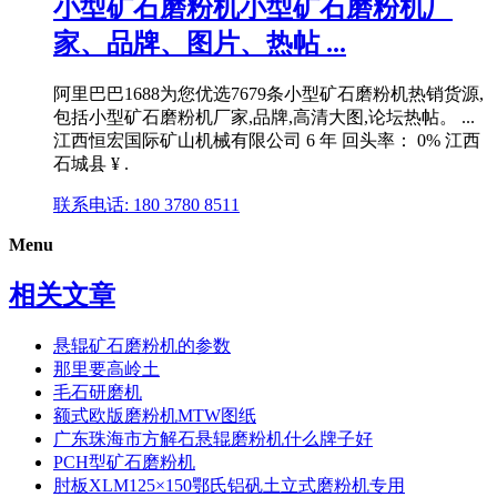
小型矿石磨粉机小型矿石磨粉机厂
家、品牌、图片、热帖 ...
阿里巴巴1688为您优选7679条小型矿石磨粉机热销货源,
包括小型矿石磨粉机厂家,品牌,高清大图,论坛热帖。 ...
江西恒宏国际矿山机械有限公司 6 年 回头率： 0% 江西
石城县 ¥ .
联系电话: 180 3780 8511
Menu
相关文章
悬辊矿石磨粉机的参数
那里要高岭土
毛石研磨机
额式欧版磨粉机MTW图纸
广东珠海市方解石悬辊磨粉机什么牌子好
PCH型矿石磨粉机
肘板XLM125×150鄂氏铝矾土立式磨粉机专用