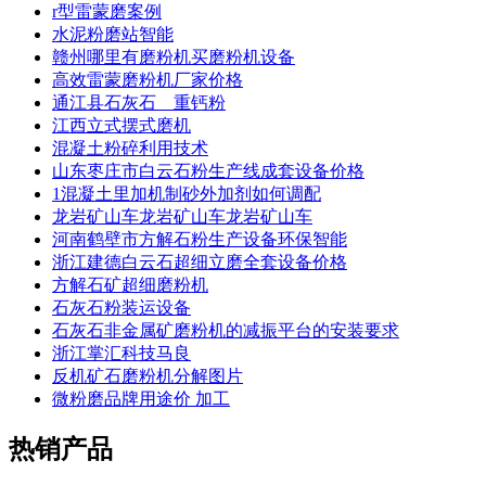
r型雷蒙磨案例
水泥粉磨站智能
赣州哪里有磨粉机买磨粉机设备
高效雷蒙磨粉机厂家价格
通江县石灰石 重钙粉
江西立式摆式磨机
混凝土粉碎利用技术
山东枣庄市白云石粉生产线成套设备价格
1混凝土里加机制砂外加剂如何调配
龙岩矿山车龙岩矿山车龙岩矿山车
河南鹤壁市方解石粉生产设备环保智能
浙江建德白云石超细立磨全套设备价格
方解石矿超细磨粉机
石灰石粉装运设备
石灰石非金属矿磨粉机的减振平台的安装要求
浙江掌汇科技马良
反机矿石磨粉机分解图片
微粉磨品牌用途价 加工
热销产品