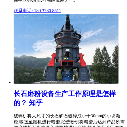
属中医外治法,可温经散寒,行 ...
联系电话: 180 3780 8511
长石磨粉设备生产工作原理是怎样
的？ 知乎
破碎机将大尺寸的长石矿石破碎成小于30mm的小块颗
粒,输送至磨机进行粉磨,经选粉机将粉磨后达到产品所需