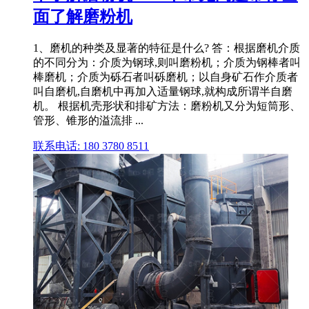
面了解磨粉机
1、磨机的种类及显著的特征是什么? 答：根据磨机介质
的不同分为：介质为钢球,则叫磨粉机；介质为钢棒者叫
棒磨机；介质为砾石者叫砾磨机；以自身矿石作介质者
叫自磨机,自磨机中再加入适量钢球,就构成所谓半自磨
机。 根据机壳形状和排矿方法：磨粉机又分为短筒形、
管形、锥形的溢流排 ...
联系电话: 180 3780 8511