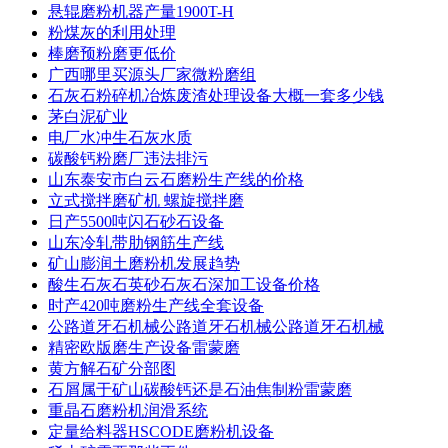
悬辊磨粉机器产量1900T-H
粉煤灰的利用处理
棒磨预粉磨更低价
广西哪里买源头厂家微粉磨组
石灰石粉碎机冶炼废渣处理设备大概一套多少钱
茅白泥矿业
电厂水冲生石灰水质
碳酸钙粉磨厂违法排污
山东泰安市白云石磨粉生产线的价格
立式搅拌磨矿机 螺旋搅拌磨
日产5500吨闪石砂石设备
山东冷轧带肋钢筋生产线
矿山膨润土磨粉机发展趋势
酸生石灰石英砂石灰石深加工设备价格
时产420吨磨粉生产线全套设备
公路道牙石机械公路道牙石机械公路道牙石机械
精密欧版磨生产设备雷蒙磨
黄方解石矿分部图
石屑属于矿山碳酸钙还是石油焦制粉雷蒙磨
重晶石磨粉机润滑系统
定量给料器HSCODE磨粉机设备