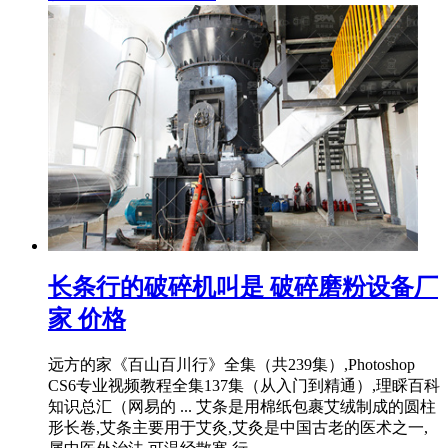
长条行的破碎机叫是 破碎磨粉设备厂
家 价格
远方的家《百山百川行》全集（共239集）,Photoshop
CS6专业视频教程全集137集（从入门到精通）,理睬百科
知识总汇（网易的 ... 艾条是用棉纸包裹艾绒制成的圆柱
形长卷,艾条主要用于艾灸,艾灸是中国古老的医术之一,