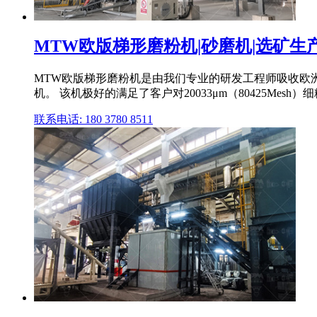
MTW欧版梯形磨粉机|砂磨机|选矿生
MTW欧版梯形磨粉机是由我们专业的研发工程师吸收欧洲
机。 该机极好的满足了客户对20033μm（80425Mesh）细
联系电话: 180 3780 8511