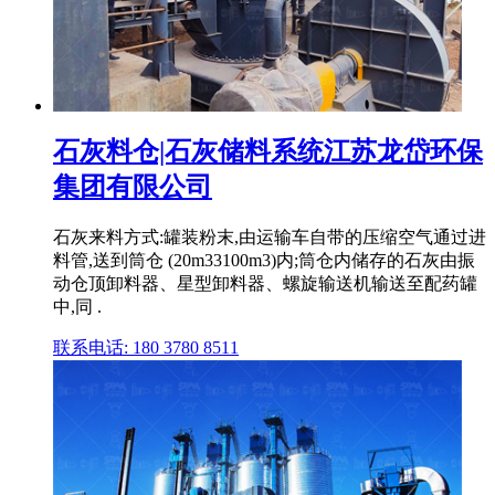
石灰料仓|石灰储料系统江苏龙岱环保
集团有限公司
石灰来料方式:罐装粉末,由运输车自带的压缩空气通过进
料管,送到筒仓 (20m33100m3)内;筒仓内储存的石灰由振
动仓顶卸料器、星型卸料器、螺旋输送机输送至配药罐
中,同 .
联系电话: 180 3780 8511