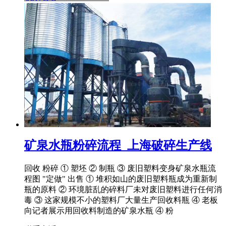
矿泉水瓶粉碎流程_上海破碎生产线
回收 粉碎 ① 塑坯 ② 制瓶 ③ 废旧塑料变身矿泉水瓶流
程图 "定做" 出售 ① 堆积如山的废旧塑料瓶成为重新制
瓶的原料 ② 环境脏乱的碎料厂未对废旧塑料进行任何消
毒 ③ 这家规模不小的塑料厂大量生产回收料瓶 ④ 老板
向记者展示用回收料制造的矿泉水瓶 ④ 粉