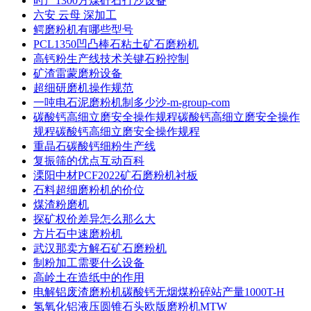
时产1300方煤矸石打沙设备
六安 云母 深加工
鳄磨粉机有哪些型号
PCL1350凹凸棒石粘土矿石磨粉机
高钙粉生产线技术关键石粉控制
矿渣雷蒙磨粉设备
超细研磨机操作规范
一吨电石泥磨粉机制多少沙-m-group-com
碳酸钙高细立磨安全操作规程碳酸钙高细立磨安全操作
规程碳酸钙高细立磨安全操作规程
重晶石碳酸钙细粉生产线
复振筛的优点互动百科
溧阳中材PCF2022矿石磨粉机衬板
石料超细磨粉机的价位
煤渣粉磨机
探矿权价差异怎么那么大
方片石中速磨粉机
武汉那卖方解石矿石磨粉机
制粉加工需要什么设备
高岭土在造纸中的作用
电解铝废渣磨粉机碳酸钙无烟煤粉碎站产量1000T-H
氢氧化铝液压圆锥石头欧版磨粉机MTW