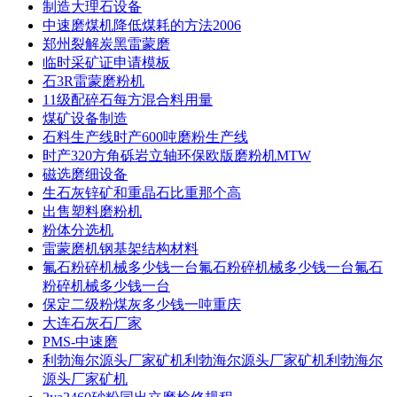
制造大理石设备
中速磨煤机降低煤耗的方法2006
郑州裂解炭黑雷蒙磨
临时采矿证申请模板
石3R雷蒙磨粉机
11级配碎石每方混合料用量
煤矿设备制造
石料生产线时产600吨磨粉生产线
时产320方角砾岩立轴环保欧版磨粉机MTW
磁选磨细设备
生石灰锌矿和重晶石比重那个高
出售塑料磨粉机
粉体分选机
雷蒙磨机钢基架结构材料
氟石粉碎机械多少钱一台氟石粉碎机械多少钱一台氟石
粉碎机械多少钱一台
保定二级粉煤灰多少钱一吨重庆
大连石灰石厂家
PMS-中速磨
利勃海尔源头厂家矿机利勃海尔源头厂家矿机利勃海尔
源头厂家矿机