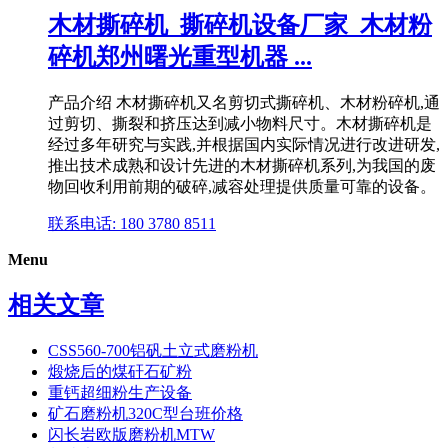
木材撕碎机_撕碎机设备厂家_木材粉
碎机郑州曙光重型机器 ...
产品介绍 木材撕碎机又名剪切式撕碎机、木材粉碎机,通
过剪切、撕裂和挤压达到减小物料尺寸。木材撕碎机是
经过多年研究与实践,并根据国内实际情况进行改进研发,
推出技术成熟和设计先进的木材撕碎机系列,为我国的废
物回收利用前期的破碎,减容处理提供质量可靠的设备。
联系电话: 180 3780 8511
Menu
相关文章
CSS560-700铝矾土立式磨粉机
煅烧后的煤矸石矿粉
重钙超细粉生产设备
矿石磨粉机320C型台班价格
闪长岩欧版磨粉机MTW