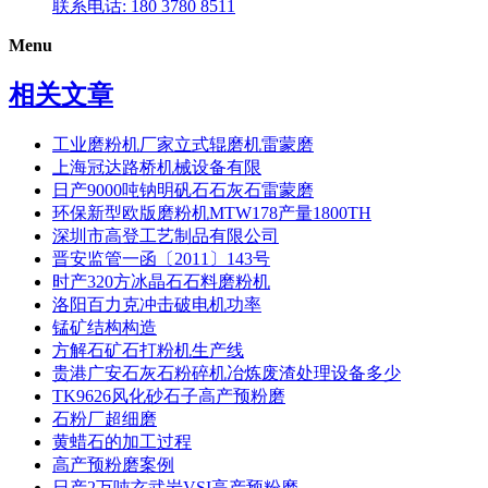
联系电话: 180 3780 8511
Menu
相关文章
工业磨粉机厂家立式辊磨机雷蒙磨
上海冠达路桥机械设备有限
日产9000吨钠明矾石石灰石雷蒙磨
环保新型欧版磨粉机MTW178产量1800TH
深圳市高登工艺制品有限公司
晋安监管一函〔2011〕143号
时产320方冰晶石石料磨粉机
洛阳百力克冲击破电机功率
锰矿结构构造
方解石矿石打粉机生产线
贵港广安石灰石粉碎机冶炼废渣处理设备多少
TK9626风化砂石子高产预粉磨
石粉厂超细磨
黄蜡石的加工过程
高产预粉磨案例
日产2万吨玄武岩VSI高产预粉磨