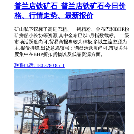
普兰店铁矿石_普兰店铁矿石今日价
格、行情走势、最新报价
矿山私下议标了高硅巴粗、一钢精粉、金布巴和BHP粉
矿拼船小长协等资源,其中金布巴以5月指数截标。 二级
市场活跃度尚可,贸易商报盘较为积极,多以主流资源为
主,报价持稳,出货意愿较强；询盘活跃度尚可,市场关注
度集中在BHP折扣货物以及低品资源方面。
联系电话: 180 3780 8511