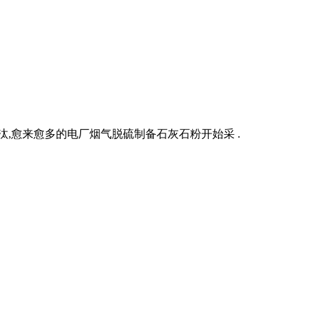
,愈来愈多的电厂烟气脱硫制备石灰石粉开始采 .