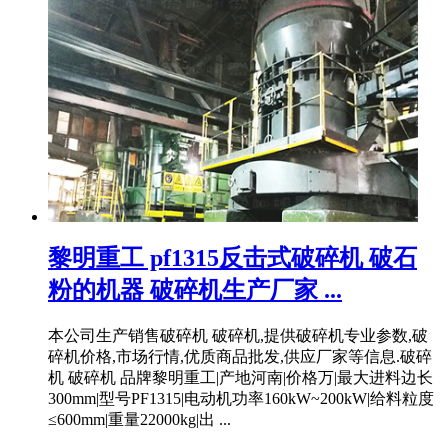
黎明重工 pf1315反击式破碎机 破石
粉的机器 破碎机生产厂家 ...
本公司生产销售破碎机 破碎机,提供破碎机专业参数,破
碎机价格,市场行情,优质商品批发,供应厂家等信息.破碎
机 破碎机 品牌黎明重工|产地河南|价格万|最大进料边长
300mm|型号PF1315|电动机功率160kW~200kW|给料粒度
≤600mm|重量22000kg|出 ...