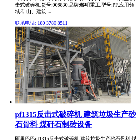
击式破碎机,货号:006830,品牌:黎明重工,型号:PF,应用领
域:矿山、建筑 ...
联系电话: 180 3780 8511
pf1315反击式破碎机 建筑垃圾生产砂
石骨料 煤矸石制砖设备
阿里巴巴pf1315反击式破碎机 建筑垃圾生产砂石骨料 煤