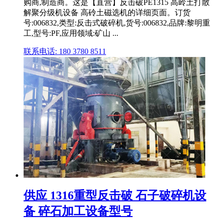
购商,制造商。这是【直营】反击破PE1315 高岭土打散
解聚分级机设备 高砱土磁选机的详细页面。订货
号:006832,类型:反击式破碎机,货号:006832,品牌:黎明重
工,型号:PF,应用领域:矿山 ...
联系电话: 180 3780 8511
供应 1316重型反击破 石子破碎机设
备 碎石加工设备型号