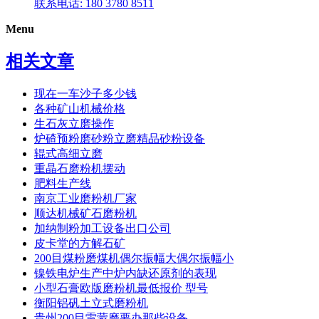
联系电话: 180 3780 8511
Menu
相关文章
现在一车沙子多少钱
各种矿山机械价格
生石灰立磨操作
炉碴预粉磨砂粉立磨精品砂粉设备
辊式高细立磨
重晶石磨粉机摆动
肥料生产线
南京工业磨粉机厂家
顺达机械矿石磨粉机
加纳制粉加工设备出口公司
皮卡堂的方解石矿
200目煤粉磨煤机偶尔振幅大偶尔振幅小
镍铁电炉生产中炉内缺还原剂的表现
小型石膏欧版磨粉机最低报价 型号
衡阳铝矾土立式磨粉机
贵州200目雷蒙磨要办那些设备