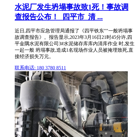
水泥厂发生坍塌事故致1死！事故调
查报告公布！_四平市_清 ...
近日,四平市应急管理局通报了《四平铁东""一般坍塌事
故调查报告》。报告显示,2023年3月16日21时45分许,四
平金隅水泥有限公司3#水泥储存库库内清库作业 时,发生
一起一般 坍塌事故,造成1名现场作业人员被掩埋致死,直
接经济损失万元。
联系电话: 180 3780 8511