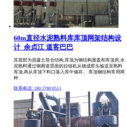
60m直径水泥熟料库库顶网架结构设
计_余贞江 道客巴巴
其底部为混凝土筒仓结构,库顶为钢结构屋盖和库顶房,水
泥熟料通过钢廊道里面的拉链机从烧成窑头输送至熟料
库顶,再从库顶下料口落入库中储存。 库顶钢结构常用两
种 .
联系电话: 180 3780 8511