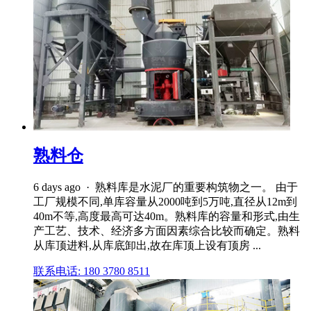
熟料仓
6 days ago · 熟料库是水泥厂的重要构筑物之一。 由于
工厂规模不同,单库容量从2000吨到5万吨,直径从12m到
40m不等,高度最高可达40m。熟料库的容量和形式,由生
产工艺、技术、经济多方面因素综合比较而确定。熟料
从库顶进料,从库底卸出,故在库顶上设有顶房 ...
联系电话: 180 3780 8511