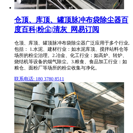
仓顶、库顶、罐顶脉冲布袋除尘器百
度百科|粉尘|清灰_网易订阅
仓顶、库顶、罐顶脉冲布袋除尘器广泛应用于多个行业,
包括： 1.水泥、建材行业：如水泥库顶、搅拌站料仓等
场所的粉尘治理。2.冶金、化工行业：如高炉、转炉、
烧结机等设备的烟气除尘。3.粮食、食品加工行业：如
粮仓、面粉厂等场所的粉尘收集与净化。
联系电话: 180 3780 8511