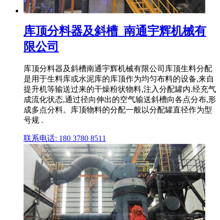
库顶分料器及斜槽_南通宇辉机械有
限公司
库顶分料器及斜槽南通宇辉机械有限公司库顶生料分配
是用于生料库或水泥库的库顶作为均匀布料的设备,来自
提升机等输送过来的干燥粉状物料,注入分配罐内.经充气
成流化状态,通过径向伸出的空气输送斜槽向各点分布,形
成多点分料。库顶物料的分配一般以分配罐直径作为型
号规 .
联系电话: 180 3780 8511