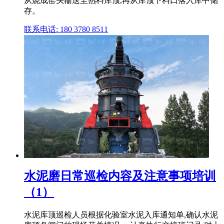
从烧成窑头输送至熟料库顶,再从库顶下料口落入库中储
存。
联系电话: 180 3780 8511
水泥磨日常巡检内容及注意事项培训
（1）
水泥库顶巡检人员根据化验室水泥入库通知单,确认水泥