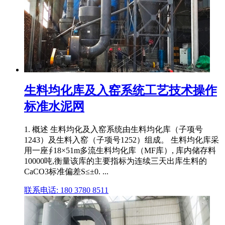
生料均化库及入窑系统工艺技术操作
标准水泥网
1. 概述 生料均化及入窑系统由生料均化库（子项号
1243）及生料入窑（子项号1252）组成。 生料均化库采
用一座∮18×51m多流生料均化库（MF库）, 库内储存料
10000吨,衡量该库的主要指标为连续三天出库生料的
CaCO3标准偏差S≤±0. ...
联系电话: 180 3780 8511