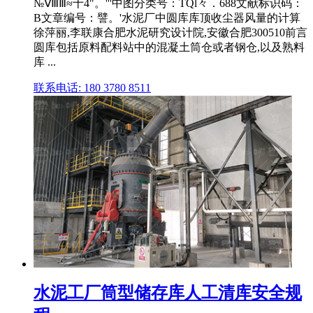
№ⅧⅢ≈十4"。'''中图分类号：TQl々．688文献标识码：
B文章编号：譬。'水泥厂中圆库库顶收尘器风量的计算
徐萍丽,李联康合肥水泥研究设计院,安徽合肥300510前言
圆库包括原料配料站中的混凝土筒仓或者钢仓,以及熟料
库 ...
联系电话: 180 3780 8511
水泥工厂筒型储存库人工清库安全规