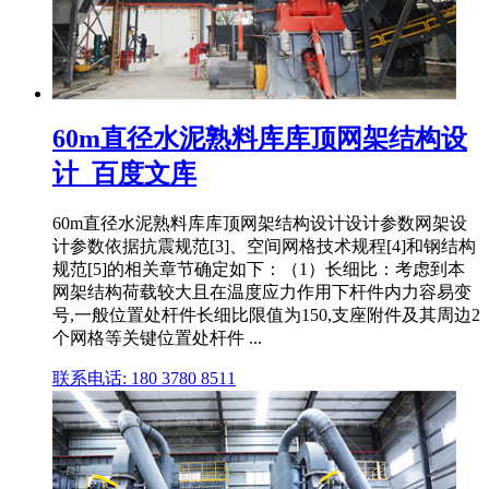
60m直径水泥熟料库库顶网架结构设
计_百度文库
60m直径水泥熟料库库顶网架结构设计设计参数网架设
计参数依据抗震规范[3]、空间网格技术规程[4]和钢结构
规范[5]的相关章节确定如下：（1）长细比：考虑到本
网架结构荷载较大且在温度应力作用下杆件内力容易变
号,一般位置处杆件长细比限值为150,支座附件及其周边2
个网格等关键位置处杆件 ...
联系电话: 180 3780 8511