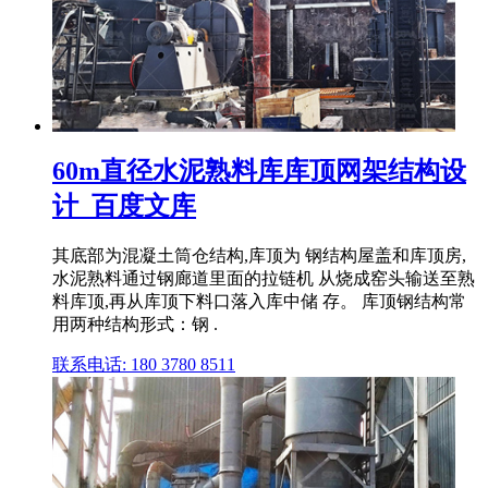
60m直径水泥熟料库库顶网架结构设
计_百度文库
其底部为混凝土筒仓结构,库顶为 钢结构屋盖和库顶房,
水泥熟料通过钢廊道里面的拉链机 从烧成窑头输送至熟
料库顶,再从库顶下料口落入库中储 存。 库顶钢结构常
用两种结构形式：钢 .
联系电话: 180 3780 8511