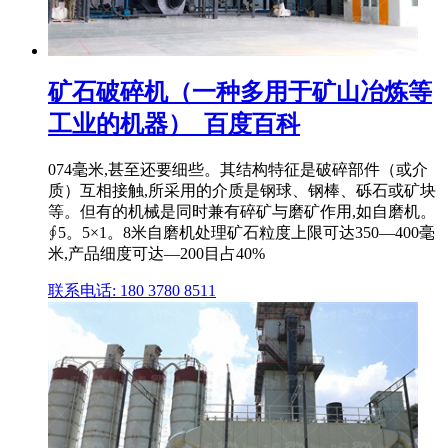
矿石破碎机（一种多用于矿山冶炼等
工业的机器）_百度百科
074毫米,甚至还要细些。其结构特征是破碎部件（或介
质）互相接触,所采用的介质是钢球、钢棒、砾石或矿块
等。但有的机械是同时兼有碎矿与磨矿作用,如自磨机。
∮5。5×1。8米自磨机处理矿石粒度上限可达350—400毫
米,产品细度可达—200目占40%
联系电话: 180 3780 8511