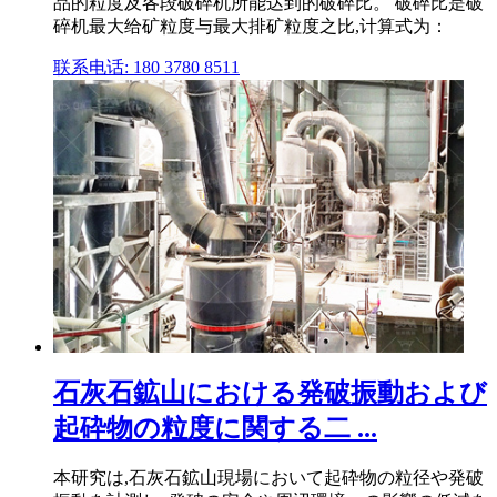
品的粒度及各段破碎机所能达到的破碎比。 破碎比是破
碎机最大给矿粒度与最大排矿粒度之比,计算式为：
联系电话: 180 3780 8511
石灰石鉱山における発破振動および
起砕物の粒度に関する二 ...
本研究は,石灰石鉱山現場において起砕物の粒径や発破