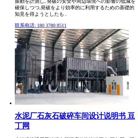
振動を計測し, 発破の安全や周辺環境への影響の低減を
確保しつつ,発破をより効率的に利用するための基礎的
知見を得ようとしたも .
联系电话: 180 3780 8511
水泥厂石灰石破碎车间设计说明书 豆
丁网