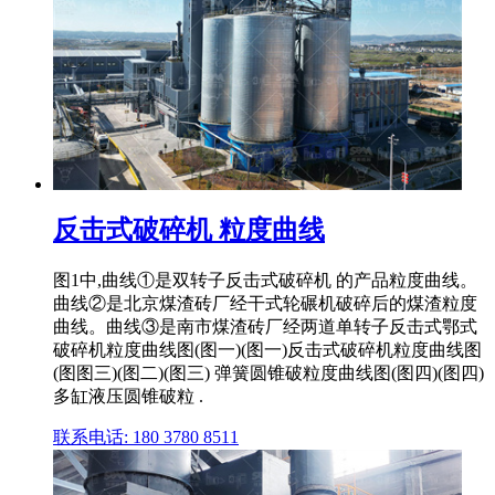
反击式破碎机 粒度曲线
图1中,曲线①是双转子反击式破碎机 的产品粒度曲线。
曲线②是北京煤渣砖厂经干式轮碾机破碎后的煤渣粒度
曲线。曲线③是南市煤渣砖厂经两道单转子反击式鄂式
破碎机粒度曲线图(图一)(图一)反击式破碎机粒度曲线图
(图图三)(图二)(图三) 弹簧圆锥破粒度曲线图(图四)(图四)
多缸液压圆锥破粒 .
联系电话: 180 3780 8511