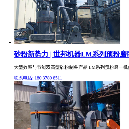
砂粉新势力 | 世邦机器LM系列预粉磨助
大型效率与节能双高型砂粉制备产品 LM系列预粉磨一机多用,砂
联系电话: 180 3780 8511