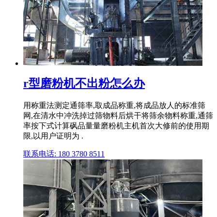
r型磨粉机不出粉怎么办
用称重法测定通筛率,取成品称重,将成品放人的标准筛
网,在清水中冲洗掉过筛物料后烘干将筛余物料称重,通筛
率按下式计算砜品量量磨粉机主机首次大修前的使用期
限,以用户证明为 .
联系电话: 180 3780 8511