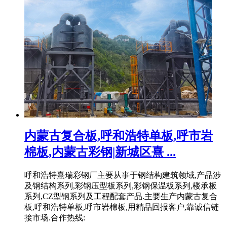
内蒙古复合板,呼和浩特单板,呼市岩
棉板,内蒙古彩钢|新城区熹 ...
呼和浩特熹瑞彩钢厂主要从事于钢结构建筑领域,产品涉
及钢结构系列,彩钢压型板系列,彩钢保温板系列,楼承板
系列,CZ型钢系列及工程配套产品.主要生产内蒙古复合
板,呼和浩特单板,呼市岩棉板,用精品回报客户,靠诚信链
接市场.合作热线: