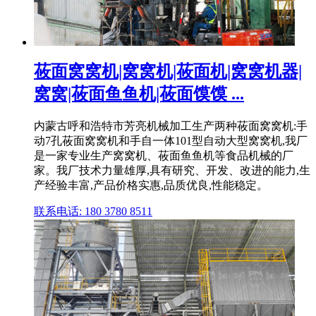
莜面窝窝机|窝窝机|莜面机|窝窝机器|
窝窝|莜面鱼鱼机|莜面馍馍 ...
内蒙古呼和浩特市芳亮机械加工生产两种莜面窝窝机:手
动7孔莜面窝窝机和手自一体101型自动大型窝窝机,我厂
是一家专业生产窝窝机、莜面鱼鱼机等食品机械的厂
家。我厂技术力量雄厚,具有研究、开发、改进的能力,生
产经验丰富,产品价格实惠,品质优良,性能稳定。
联系电话: 180 3780 8511