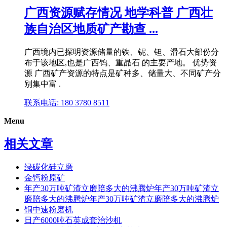
广西资源赋存情况 地学科普 广西壮
族自治区地质矿产勘查 ...
广西境内已探明资源储量的铁、铌、钽、滑石大部份分
布于该地区,也是广西钨、重晶石 的主要产地。 优势资
源 广西矿产资源的特点是矿种多、储量大、不同矿产分
别集中富 .
联系电话: 180 3780 8511
Menu
相关文章
绿碳化硅立磨
金钙粉原矿
年产30万吨矿渣立磨陪多大的沸腾炉年产30万吨矿渣立
磨陪多大的沸腾炉年产30万吨矿渣立磨陪多大的沸腾炉
铜中速粉磨机
日产6000吨石英成套治沙机