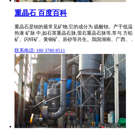
重晶石 百度百科
重晶石是钡的最常见矿物,它的成分为 硫酸钡。产于低温
热液 矿脉 中,如石英重晶石脉,萤石重晶石脉等,常与 方铅
矿、闪锌矿、黄铜矿、辰砂等共生。我国湖南、广西、 .
联系电话: 180 3780 8511