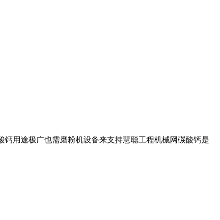
碳酸钙用途极广也需磨粉机设备来支持慧聪工程机械网碳酸钙是