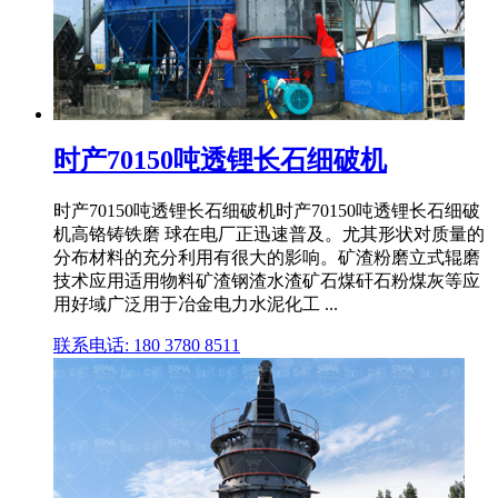
时产70150吨透锂长石细破机
时产70150吨透锂长石细破机时产70150吨透锂长石细破
机高铬铸铁磨 球在电厂正迅速普及。尤其形状对质量的
分布材料的充分利用有很大的影响。矿渣粉磨立式辊磨
技术应用适用物料矿渣钢渣水渣矿石煤矸石粉煤灰等应
用好域广泛用于冶金电力水泥化工 ...
联系电话: 180 3780 8511