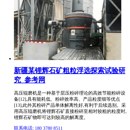
新疆某锂辉石矿粗粒浮选探索试验研
究_参考网
高压辊磨机是一种基于层压粉碎理论的高效节能粉碎设
备[12],具有能耗低、粉碎效率高、产品粒度细等优点
[13],此外其粉碎产品单体解离性好,有利于后续选别。采
用高压辊磨机将锂辉石矿直接粉碎至相对较粗的粒度时,
锂辉石矿物即可达到较高的解离度。
联系电话: 180 3780 8511