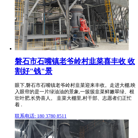
磐石市石嘴镇老爷岭村韭菜喜丰收 收
割好"钱"景
眼下,磐石市石嘴镇老爷岭村韭菜迎来丰收。走进大棚,映
入眼帘的是一片绿油油的景象,一簇簇韭菜鲜嫩翠绿、根
壮叶肥,长势喜人。 韭菜大棚里,村干部、志愿者们正忙
着 .
联系电话: 180 3780 8511