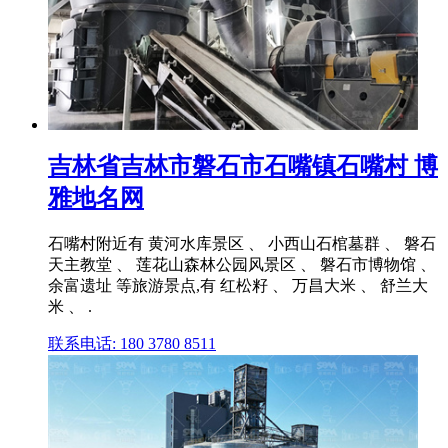
吉林省吉林市磐石市石嘴镇石嘴村 博
雅地名网
石嘴村附近有 黄河水库景区 、 小西山石棺墓群 、 磐石
天主教堂 、 莲花山森林公园风景区 、 磐石市博物馆 、
余富遗址 等旅游景点,有 红松籽 、 万昌大米 、 舒兰大
米 、 .
联系电话: 180 3780 8511