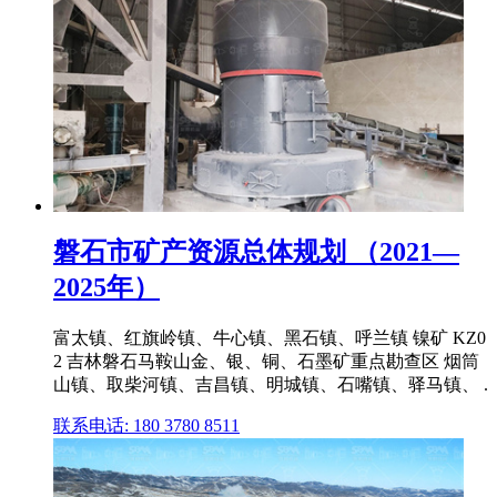
磐石市矿产资源总体规划 （2021—
2025年）
富太镇、红旗岭镇、牛心镇、黑石镇、呼兰镇 镍矿 KZ0
2 吉林磐石马鞍山金、银、铜、石墨矿重点勘查区 烟筒
山镇、取柴河镇、吉昌镇、明城镇、石嘴镇、驿马镇、 .
联系电话: 180 3780 8511