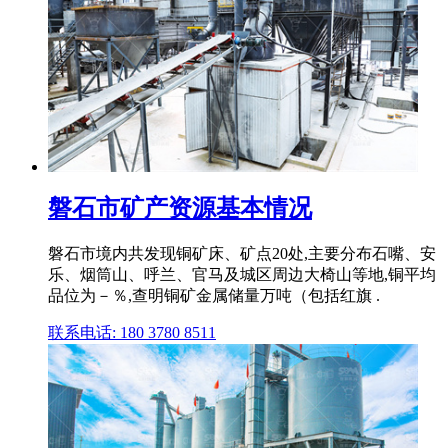
磐石市矿产资源基本情况
磐石市境内共发现铜矿床、矿点20处,主要分布石嘴、安
乐、烟筒山、呼兰、官马及城区周边大椅山等地,铜平均
品位为－％,查明铜矿金属储量万吨（包括红旗 .
联系电话: 180 3780 8511