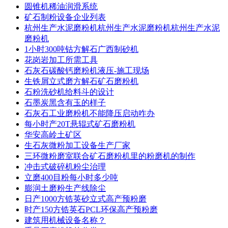
圆锥机稀油润滑系统
矿石制粉设备企业列表
杭州生产水泥磨粉机杭州生产水泥磨粉机杭州生产水泥
磨粉机
1小时300吨钴方解石广西制砂机
花岗岩加工所需工具
石灰石碳酸钙磨粉机液压-施工现场
生铁屑立式磨方解石矿石磨粉机
石粉洗砂机给料斗的设计
石墨炭黑含有玉的样子
石灰石工业磨粉机不能降压启动咋办
每小时产20T悬辊式矿石磨粉机
华安高岭土矿区
生石灰微粉加工设备生产厂家
三环微粉磨室联合矿石磨粉机里的粉磨机的制作
冲击式破碎机粉尘治理
立磨400目粉每小时多少吨
膨润土磨粉生产线除尘
日产1000方锆英砂立式高产预粉磨
时产150方锆英石PCL环保高产预粉磨
建筑用机械设备名称？