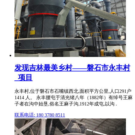
发现吉林最美乡村——磐石市永丰村
_项目
永丰村,位于磐石市石嘴镇西北,面积平方公里,人口291户
1414 人。 永丰腰屯于清光绪八年（1882年）有绰号王麻
子者在沟中始垦,俗名王麻子沟,1912年成屯,以沟 .
联系电话: 180 3780 8511