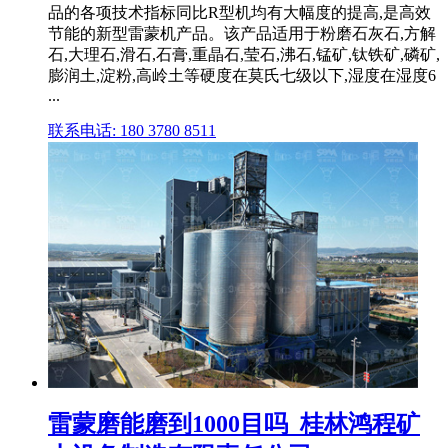
品的各项技术指标同比R型机均有大幅度的提高,是高效
节能的新型雷蒙机产品。该产品适用于粉磨石灰石,方解
石,大理石,滑石,石膏,重晶石,莹石,沸石,锰矿,钛铁矿,磷矿,
膨润土,淀粉,高岭土等硬度在莫氏七级以下,湿度在湿度6
...
联系电话: 180 3780 8511
雷蒙磨能磨到1000目吗_桂林鸿程矿