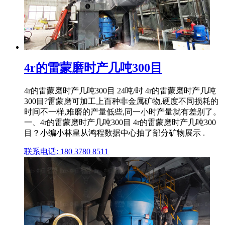
4r的雷蒙磨时产几吨300目
4r的雷蒙磨时产几吨300目 24吨/时 4r的雷蒙磨时产几吨
300目?雷蒙磨可加工上百种非金属矿物,硬度不同损耗的
时间不一样,难磨的产量低些,同一小时产量就有差别了。
一、4r的雷蒙磨时产几吨300目 4r的雷蒙磨时产几吨300
目？小编小林皇从鸿程数据中心抽了部分矿物展示 .
联系电话: 180 3780 8511