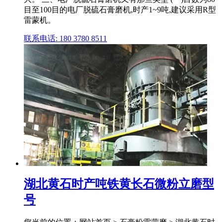
目至100目的电厂脱硫石膏磨机,时产1~9吨,建议采用R型
雷蒙机。
联系电话: 180 3780 8511
湖北黄石时产吨铁黄长石微粉立磨型
号