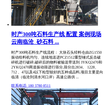
时产300吨石料生产线 配置 案例现场
云南临沧_砂石料 ...
时产300吨石料生产线流程： 大块石头经料仓由ZG1550
振动给料机均匀、连续地送进PCZ1512重型锤式反击破
碎机进行破碎,破碎后的物料被输送带送到 3YKQ2470和
2YKQ2470两道振动筛进行筛分,筛分出2834、 1228、
712 、47以及4以下粒型较好的五种成品料,项目主要是向
临清（临沧到清水河口岸）高速公路供 ...
联系电话: 180 3780 8511