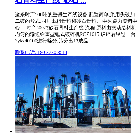
石骨料生产线_砂石 ...
这条时产500吨的重锤生产线设备 配置简单,采用头破加
二破的形式,同时出粗骨料和砂石骨料。 中誉鼎力资料中
心 ... 时产500吨砂石骨料生产线 流程 原料由振动给料机
均匀的输送给重型锤式破碎机PCZ1615 破碎后经过一台
3ykz40100进行筛分,筛分出13成品 ...
联系电话: 180 3780 8511