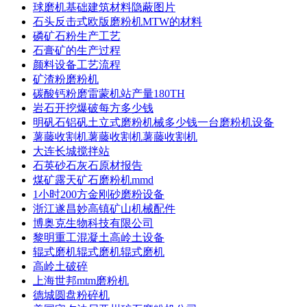
球磨机基础建筑材料隐蔽图片
石头反击式欧版磨粉机MTW的材料
磷矿石粉生产工艺
石膏矿的生产过程
颜料设备工艺流程
矿渣粉磨粉机
碳酸钙粉磨雷蒙机站产量180TH
岩石开挖爆破每方多少钱
明矾石铝矾土立式磨粉机械多少钱一台磨粉机设备
薯藤收割机薯藤收割机薯藤收割机
大连长城搅拌站
石英砂石灰石原材报告
煤矿露天矿石磨粉机mmd
1小时200方金刚砂磨粉设备
浙江遂昌妙高镇矿山机械配件
博奥克生物科技有限公司
黎明重工混凝土高岭土设备
辊式磨机辊式磨机辊式磨机
高岭土破碎
上海世邦mtm磨粉机
德城圆盘粉碎机