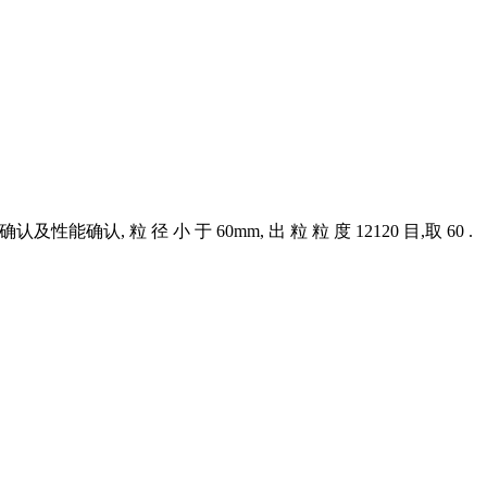
 径 小 于 60mm, 出 粒 粒 度 12120 目,取 60 .