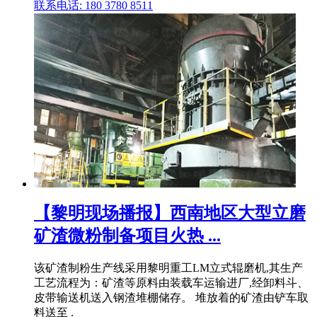
联系电话: 180 3780 8511
【黎明现场播报】西南地区大型立磨
矿渣微粉制备项目火热 ...
该矿渣制粉生产线采用黎明重工LM立式辊磨机,其生产
工艺流程为：矿渣等原料由装载车运输进厂,经卸料斗、
皮带输送机送入钢渣堆棚储存。 堆放着的矿渣由铲车取
料送至 .