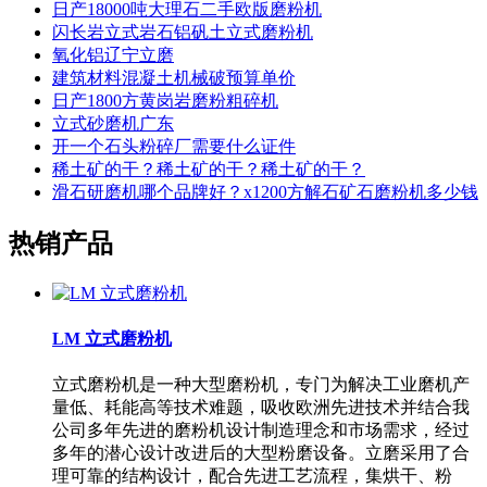
日产18000吨大理石二手欧版磨粉机
闪长岩立式岩石铝矾土立式磨粉机
氧化铝辽宁立磨
建筑材料混凝土机械破预算单价
日产1800方黄岗岩磨粉粗碎机
立式砂磨机广东
开一个石头粉碎厂需要什么证件
稀土矿的干？稀土矿的干？稀土矿的干？
滑石研磨机哪个品牌好？x1200方解石矿石磨粉机多少钱
热销产品
LM 立式磨粉机
立式磨粉机是一种大型磨粉机，专门为解决工业磨机产
量低、耗能高等技术难题，吸收欧洲先进技术并结合我
公司多年先进的磨粉机设计制造理念和市场需求，经过
多年的潜心设计改进后的大型粉磨设备。立磨采用了合
理可靠的结构设计，配合先进工艺流程，集烘干、粉