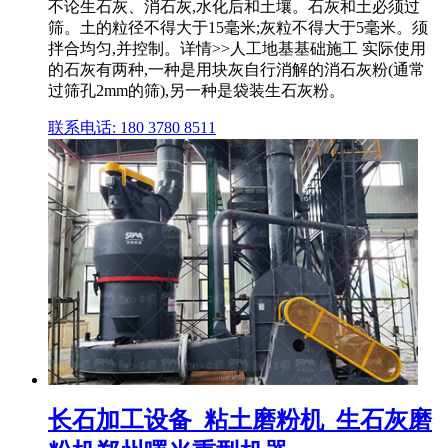
不论生石灰、消石灰,水化后和土壤。石灰和土必须过
筛。土的粒径不得大于15毫米;灰粒不得大于5毫米。须
拌合均匀,并控制。详情>>人工地基基础施工 实际使用
的石灰有两种,一种是用块灰自行消解的消石灰粉(通常
过筛孔2mm的筛),另一种是袋装生石灰粉。
联系电话: 180 3780 8511
长石加工设备_粘土磨粉机_生石灰磨