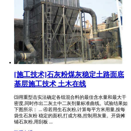
[施工技术]石灰粉煤灰稳定土路面底
基层施工技术 土木在线
⑶用重型击实法确定各组混合料的最佳含水量和最大干
密度,同时作出二灰土中二灰剂量标准曲线。试验结果如
下图所示： ... ④若用生石灰粉,计算每平方米用量,按每
袋生石灰粉 稳定的面积,打成方格,控制用灰量。开袋摊
铺石灰粉,用刮板 ...