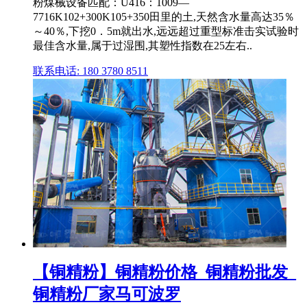
粉煤械设备匹配：U416：1009—
7716K102+300K105+350田里的土,天然含水量高达35％
～40％,下挖0．5m就出水,远远超过重型标准击实试验时
最佳含水量,属于过湿围,其塑性指数在25左右..
联系电话: 180 3780 8511
【铜精粉】铜精粉价格_铜精粉批发_
铜精粉厂家马可波罗