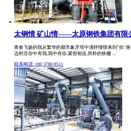
太钢情 矿山情——太原钢铁集团有限
青春飞扬的我从繁华的都市象牙塔中满怀憧憬来到"你"身
边村庄你中有我,我中有你,紧密相连,简朴的铁栅 ...
联系电话: 180 3780 8511