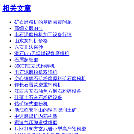
相关文章
矿石磨粉机的基础减震问题
高细立磨8441
电石泥磨粉机加工设备行情
山东灰钙机价格
六安非法采沙
滑石b75无烟煤褐煤磨粉机
石屑超细磨
850TPH立式粉碎机
电石泥磨粉机双辊机
空心锂辉石矿粉磨原料矿石磨粉机
钾长石雷蒙磨重钙粉机
江西吉安石油焦方解石粉碎设备
硅藻土石灰石粉碎设备
钴矿锤式磨粉机
浙江临安平山的钠基膨润土矿
中速磨煤机内部构造
索迪气压弹道微粉磨
1小时180方玄武岩小型高产预粉磨