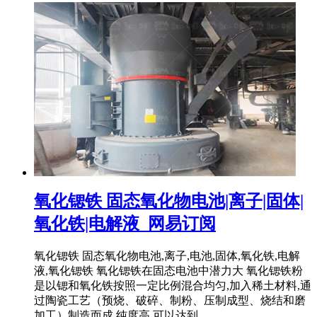
氧化锶铁 固态氧化物电池|离子|固体|
氧化铁|电解液_网易订阅
氧化锶铁 固态氧化物电池,离子,电池,固体,氧化铁,电解
液,氧化锶铁 氧化锶铁在固态电池中潜力大 氧化锶铁粉
是以锶和氧化铁按照一定比例混合均匀,加入稀土材料,通
过陶瓷工艺（预烧、破碎、制粉、压制成型、烧结和磨
加工）制造而成,纯度高,可以达到