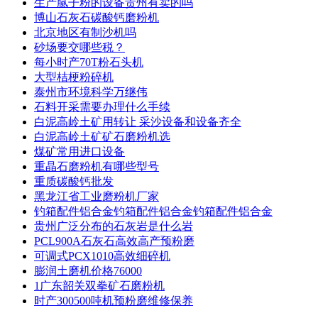
生产腻子粉的设备贵州有卖的吗
博山石灰石碳酸钙磨粉机
北京地区有制沙机吗
砂场要交哪些税？
每小时产70T粉石头机
大型桔梗粉碎机
泰州市环境科学万继伟
石料开采需要办理什么手续
白泥高岭土矿用转让 采沙设备和设备齐全
白泥高岭土矿矿石磨粉机选
煤矿常用进口设备
重晶石磨粉机有哪些型号
重质碳酸钙批发
黑龙江省工业磨粉机厂家
钓箱配件铝合金钓箱配件铝合金钓箱配件铝合金
贵州广泛分布的石灰岩是什么岩
PCL900A石灰石高效高产预粉磨
可调式PCX1010高效细碎机
膨润土磨机价格76000
1广东韶关双拳矿石磨粉机
时产300500吨机预粉磨维修保养