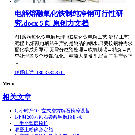
电解熔融氧化铁制纯净钢可行性研
究.docx 5页 原创力文档
图1熔融氧化铁电解原理 图2氧化铁电解工艺 流程 工艺
流程上,熔融电解法生产的是纯洁的钢水,只要按钢种需求
配化学成分即可,无需分成预处理→吹氧脱碳→精炼→真
空处理等多个步骤,优化、精简大量设备,提高了生产效率
...
联系电话: 180 3780 8511
Menu
相关文章
每小时产10T立式磨方解石粉碎设备
1小时200方锆石碳酸钙磨粉机械
二手小型磨粉机
混凝土粉碎套定额