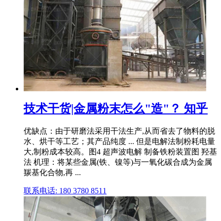
技术干货|金属粉末怎么"造"？ 知乎
优缺点：由于研磨法采用干法生产,从而省去了物料的脱
水、烘干等工艺；其产品纯度 ... 但是电解法制粉耗电量
大,制粉成本较高。图4 超声波电解 制备铁粉装置图 羟基
法 机理：将某些金属(铁、镍等)与一氧化碳合成为金属
羰基化合物,再 ...
联系电话: 180 3780 8511