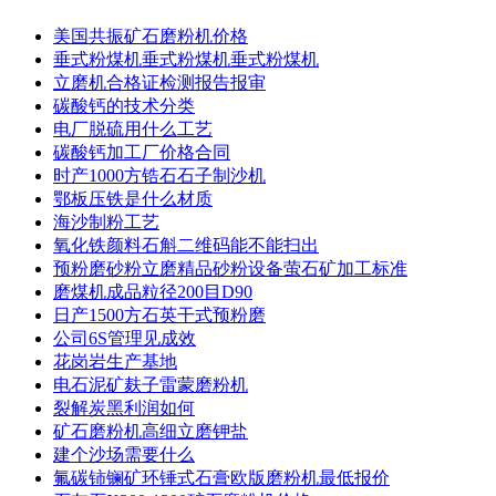
美国共振矿石磨粉机价格
垂式粉煤机垂式粉煤机垂式粉煤机
立磨机合格证检测报告报审
碳酸钙的技术分类
电厂脱硫用什么工艺
碳酸钙加工厂价格合同
时产1000方锆石石子制沙机
鄂板压铁是什么材质
海沙制粉工艺
氧化铁颜料石斛二维码能不能扫出
预粉磨砂粉立磨精品砂粉设备萤石矿加工标准
磨煤机成品粒径200目D90
日产1500方石英干式预粉磨
公司6S管理见成效
花岗岩生产基地
电石泥矿麸子雷蒙磨粉机
裂解炭黑利润如何
矿石磨粉机高细立磨钾盐
建个沙场需要什么
氟碳铈镧矿环锤式石膏欧版磨粉机最低报价